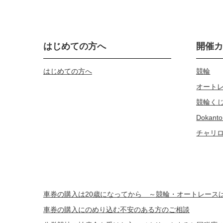
はじめての方へ
開催
はじめての方へ
競輪
オート
競輪く
Dokanto
チャリ
車券の購入は20歳になってから ～競輪・オートレー
車券の購入にのめり込む不安のある方のご相談