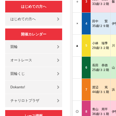
○
3
飯
33歳/３２期
はじめての方へ
はじめての方へ
田中 賢
×
4
伊
35歳/２９期
開催カレンダー
小林 瑞季
▲
5
川
競輪
29歳/３２期
オートレース
長田 恭徳
6
山
25歳/３２期
競輪くじ
Dokanto!
渡辺 篤
7
浜
44歳/３１期
チャリロトプラザ
青山 周平
◎
8
伊
36歳/３１期
レース情報