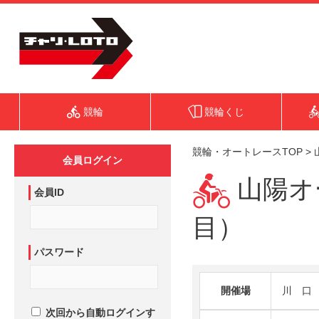
競輪
競輪くじ
競輪・オートレースTOP
>
会員ログイン
山陽オー
会員ID
目）
パスワード
開催場
川 口
次回から自動ログインす