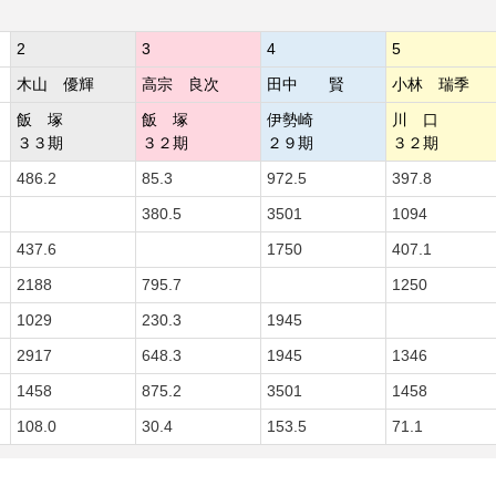
2
3
4
5
木山 優輝
高宗 良次
田中 賢
小林 瑞季
飯 塚
飯 塚
伊勢崎
川 口
３３期
３２期
２９期
３２期
486.2
85.3
972.5
397.8
380.5
3501
1094
437.6
1750
407.1
2188
795.7
1250
1029
230.3
1945
2917
648.3
1945
1346
1458
875.2
3501
1458
108.0
30.4
153.5
71.1