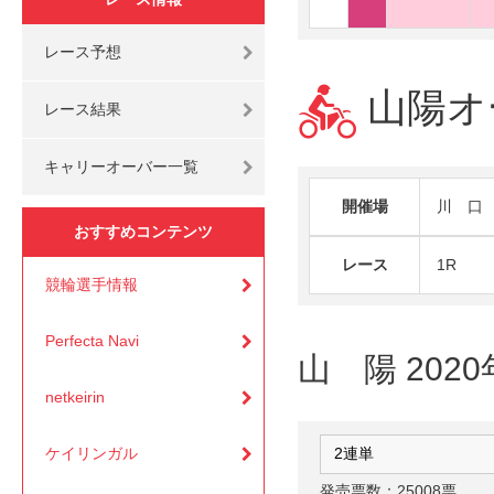
レース予想
山陽オー
レース結果
キャリーオーバー一覧
開催場
川 口
おすすめコンテンツ
レース
1R
競輪選手情報
Perfecta Navi
山 陽 2020
netkeirin
ケイリンガル
発売票数：25008票