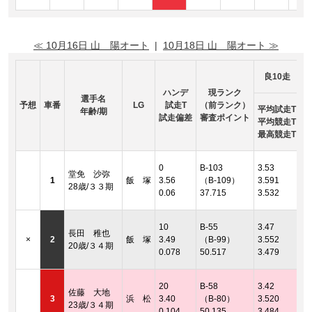
≪ 10月16日 山 陽オート
|
10月18日 山 陽オート ≫
良10走
ハンデ
現ランク
選手名
予想
車番
LG
試走T
（前ランク）
平均試走T
年齢/期
試走偏差
審査ポイント
平均競走T
最高競走T
着
0
B-103
3.53
堂免 沙弥
2
1
飯 塚
3.56
（B-109）
3.591
28歳/３３期
着
0.06
37.715
3.532
2
着
10
B-55
3.47
長田 稚也
2
×
2
飯 塚
3.49
（B-99）
3.552
20歳/３４期
着
0.078
50.517
3.479
2
着
20
B-58
3.42
佐藤 大地
2
3
浜 松
3.40
（B-80）
3.520
23歳/３４期
着
0.104
50.135
3.484