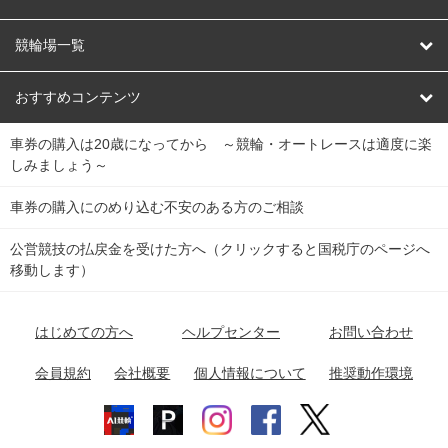
オートレース
レース予想
競輪場一覧
競輪くじ
レース結果
北日本
函館競輪場
青森競輪場
いわき平競輪場
おすすめコンテンツ
車券の購入は20歳になってから ～競輪・オートレースは適度に楽
Dokanto!
キャリーオーバー一覧
関
競輪選手情報
弥彦競輪場
前橋競輪場
取手競輪場
宇都宮競輪場
しみましょう～
東
大宮競輪場
西武園競輪場
京王閣競輪場
立川競輪場
チャリロトプラザ
Perfecta Navi
車券の購入にのめり込む不安のある方のご相談
南
松戸競輪場
千葉競輪場
川崎競輪場
平塚競輪場
公営競技の払戻金を受けた方へ（クリックすると国税庁のページへ
netkeirin
関
移動します）
小田原競輪場
伊東競輪場
静岡競輪場
東
ケイリンガル
中
名古屋競輪場
岐阜競輪場
大垣競輪場
豊橋競輪場
はじめての方へ
ヘルプセンター
お問い合わせ
部
チャリレンジャー
富山競輪場
松阪競輪場
四日市競輪場
会員規約
会社概要
個人情報について
推奨動作環境
競輪場情報
近
福井競輪場
奈良競輪場
向日町競輪場
和歌山競輪場
畿