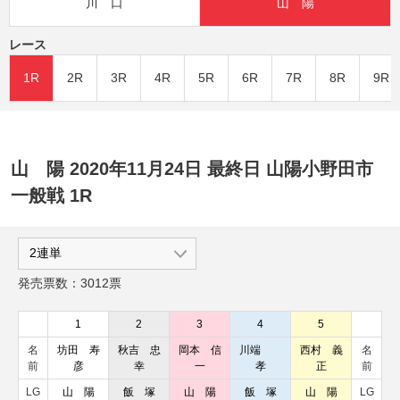
川 口
山 陽
レース
1R
2R
3R
4R
5R
6R
7R
8R
9R
山 陽 2020年11月24日 最終日 山陽小野田市
一般戦 1R
発売票数：3012票
1
2
3
4
5
名
坊田 寿
秋吉 忠
岡本 信
川端
西村 義
名
前
彦
幸
一
孝
正
前
LG
山 陽
飯 塚
山 陽
飯 塚
山 陽
LG