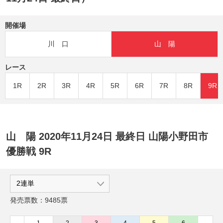
開催場
川 口
山 陽
レース
1R
2R
3R
4R
5R
6R
7R
8R
9R
山 陽 2020年11月24日 最終日 山陽小野田市
優勝戦 9R
発売票数：9485票