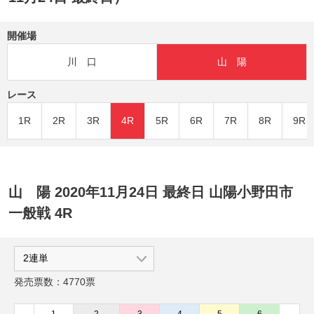
開催場
川 口
山 陽
レース
1R
2R
3R
4R
5R
6R
7R
8R
9R
山 陽 2020年11月24日 最終日 山陽小野田市
一般戦 4R
発売票数：4770票