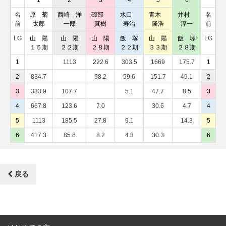
1
2
3
4
5
6
名
原 菊
西崎 洋
磯部
水口
青木
井村
名
前
太郎
一郎
真樹
寿治
隆浩
淳一
前
LG
山 陽
山 陽
山 陽
飯 塚
山 陽
飯 塚
LG
１５期
２２期
２８期
２２期
３３期
２８期
1
1113
222.6
303.5
1669
175.7
1
2
834.7
98.2
59.6
151.7
49.1
2
3
333.9
107.7
5.1
47.7
8.5
3
4
667.8
123.6
7.0
30.6
4.7
4
5
1113
185.5
27.8
9.1
14.3
5
6
417.3
85.6
8.2
4.3
30.3
6
戻る