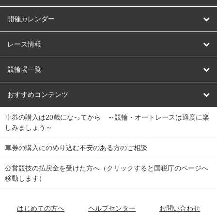
はじめての方へ
開催カレンダー
競輪
レース情報
オートレース
レース予想
競輪場一覧
競輪くじ
レース結果
北日本
函館競輪場
青森競輪場
いわき平競輪場
おすすめコンテンツ
車券の購入は20歳になってから ～競輪・オートレースは適度に楽
Dokanto!
キャリーオーバー一覧
関
競輪選手情報
弥彦競輪場
前橋競輪場
取手競輪場
宇都宮競輪場
しみましょう～
東
大宮競輪場
西武園競輪場
京王閣競輪場
立川競輪場
チャリロトプラザ
Perfecta Navi
車券の購入にのめり込む不安のある方のご相談
南
松戸競輪場
千葉競輪場
川崎競輪場
平塚競輪場
公営競技の払戻金を受けた方へ（クリックすると国税庁のページへ
netkeirin
関
移動します）
小田原競輪場
伊東競輪場
静岡競輪場
東
ケイリンガル
中
名古屋競輪場
岐阜競輪場
大垣競輪場
豊橋競輪場
はじめての方へ
ヘルプセンター
お問い合わせ