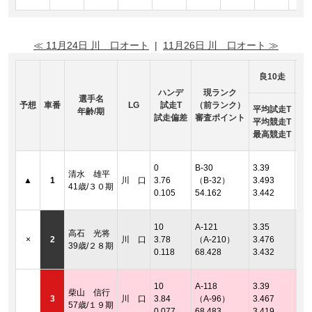
≪ 11月24日 川 口オート
|
11月26日 川 口オート ≫
良10走
ハンデ
現ランク
選手名
予想
車番
LG
試走T
（前ランク）
平均試走T
年齢/期
試走偏差
審査ポイント
平均競走T
最高競走T
着順
0
B-30
3.39
清水 雄平
2連
▲
1
川 口
3.76
（B-32）
3.493
41歳/３０期
着順
0.105
54.162
3.442
2連
着順
10
A-121
3.35
高石 光将
2連
×
2
川 口
3.78
（A-210）
3.476
39歳/２８期
着順
0.118
68.428
3.432
2連
着順
10
A-118
3.39
柴山 信行
2連
3
川 口
3.84
（A-96）
3.467
57歳/１９期
着順
0.077
68.483
3.419