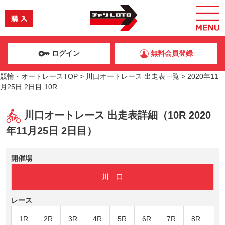
ログイン
無料会員登録
競輪・オートレースTOP
>
川口オートレース 出走表一覧
>
2020年11
月25日 2日目 10R
川口オートレース 出走表詳細（10R 2020
年11月25日 2日目）
開催場
川 口
レース
1R
2R
3R
4R
5R
6R
7R
8R
9R