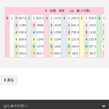
8
松尾 啓史
（山 陽 ２６期）
8
1
2
687.8
2
1
815.1
3
1
2276
4
1
246.3
5
1
328.5
6
1
3
3
1294
3
3668
2
4126
2
641.0
2
1015
2
7
4
336.8
4
929.9
4
1200
3
709.9
3
1138
3
1
5
368.8
5
1245
5
1294
5
122.9
4
132.8
4
2
6
415.2
6
1375
6
1100
6
163.4
6
307.1
5
4
7
205.6
7
653.7
7
559.5
7
68.8
7
96.3
7
1
戻る
はじめての方へ