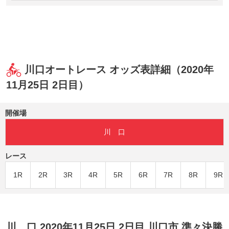
川口オートレース オッズ表詳細（2020年
11月25日 2日目）
開催場
川 口
レース
1R
2R
3R
4R
5R
6R
7R
8R
9R
川 口 2020年11月25日 2日目 川口市 準々決勝