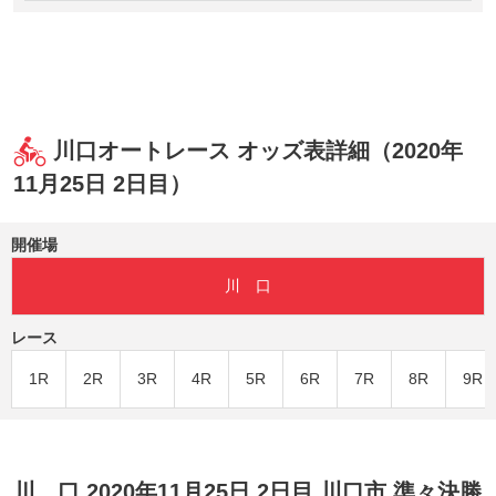
川口オートレース オッズ表詳細（2020年
11月25日 2日目）
開催場
川 口
レース
1R
2R
3R
4R
5R
6R
7R
8R
9R
川 口 2020年11月25日 2日目 川口市 準々決勝