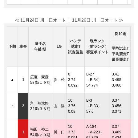
≪ 11月24日 川 口オート
|
11月26日 川 口オート ≫
良10走
ハンデ
現ランク
選手名
予想
車番
LG
試走T
（前ランク）
平均試走T
年齢/期
試走偏差
審査ポイント
平均競走T
最高競走T
着順
0
B-27
3.41
広瀬 豪彦
2連
▲
1
浜 松
3.74
（B-34）
3.495
58歳/１９期
着順
0.092
54.774
3.460
2連
着順
10
B-3
3.37
角 翔太郎
2連
×
2
山 陽
3.76
（B-33）
3.456
24歳/３３期
着順
0.08
57.6
3.371
2連
着順
10
A-184
3.37
福田 裕二
2連
3
川 口
3.73
（A-223）
3.469
54歳/２０期
着順
0.091
62.779
3.434