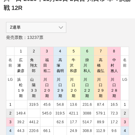
戦 12R
発売票数：13237票
1
2
3
4
5
6
7
8
名
広
角
福
高
牛
掛
高
中
名
前
瀬
翔太
田
塚
沢
川
橋
村
前
豪彦
郎
裕二
義明
和彦
和人
義弘
雅人
LG
浜
山
川
川
川
川
川
川
LG
松
陽
口
口
口
口
口
口
１９
３３
２０
２９
２０
２２
２９
２８
期
期
期
期
期
期
期
期
1
319.5
45.6
54.8
13.6
231.6
87.4
16.5
1
2
149.4
545.0
319.5
421.1
3088
579.1
72.3
2
3
39.2
441.2
62.6
17.7
514.7
89.9
17.2
3
4
44.3
220.6
66.1
24.9
308.8
112.9
9.6
4