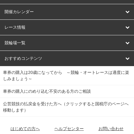
はじめての方へ
開催カレンダー
競輪
レース情報
オートレース
レース予想
競輪場一覧
競輪くじ
レース結果
北日本
函館競輪場
青森競輪場
いわき平競輪場
おすすめコンテンツ
車券の購入は20歳になってから ～競輪・オートレースは適度に楽
Dokanto!
キャリーオーバー一覧
関
競輪選手情報
弥彦競輪場
前橋競輪場
取手競輪場
宇都宮競輪場
しみましょう～
東
大宮競輪場
西武園競輪場
京王閣競輪場
立川競輪場
チャリロトプラザ
Perfecta Navi
車券の購入にのめり込む不安のある方のご相談
南
松戸競輪場
千葉競輪場
川崎競輪場
平塚競輪場
公営競技の払戻金を受けた方へ（クリックすると国税庁のページへ
netkeirin
関
移動します）
小田原競輪場
伊東競輪場
静岡競輪場
東
ケイリンガル
中
名古屋競輪場
岐阜競輪場
大垣競輪場
豊橋競輪場
はじめての方へ
ヘルプセンター
お問い合わせ