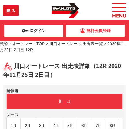
ログイン
無料会員登録
競輪・オートレースTOP
>
川口オートレース 出走表一覧
>
2020年11
月25日 2日目 12R
川口オートレース 出走表詳細（12R 2020
年11月25日 2日目）
開催場
川 口
レース
1R
2R
3R
4R
5R
6R
7R
8R
9R