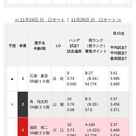
≪ 11月24日 川 口オート
|
11月26日 川 口オート ≫
良10走
ハンデ
現ランク
選手名
予想
車番
LG
試走T
（前ランク）
平均試走T
年齢/期
試走偏差
審査ポイント
平均競走T
最高競走T
着順
0
B-27
3.41
広瀬 豪彦
2連
▲
1
浜 松
3.74
（B-34）
3.495
58歳/１９期
着順
0.092
54.774
3.460
2連
着順
10
B-3
3.37
角 翔太郎
2連
×
2
山 陽
3.76
（B-33）
3.456
24歳/３３期
着順
0.08
57.6
3.371
2連
着順
10
A-184
3.37
福田 裕二
2連
3
川 口
3.73
（A-223）
3.469
54歳/２０期
着順
0.091
62.779
3.434