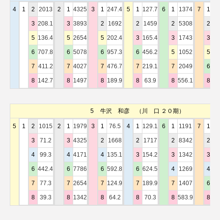
4
1
2
2013
2
1
4325
3
1
247.4
5
1
127.7
6
1
1374
7
1
55
3
208.1
3
3893
2
1692
2
1459
2
5308
2
2
5
136.4
5
2654
5
202.4
3
165.4
3
1743
3
66
6
707.8
6
5078
6
957.3
6
456.2
5
1052
5
35
7
411.2
7
4027
7
476.7
7
219.1
7
2049
6
1
8
142.7
8
1497
8
189.9
8
63.9
8
556.1
8
24
5
牛沢 和彦
（川 口 ２０期）
5
1
2
1015
2
1
1979
3
1
76.5
4
1
129.1
6
1
1191
7
1
8
3
71.2
3
4325
2
1668
2
1717
2
8342
2
1
4
99.3
4
4171
4
135.1
3
154.2
3
1342
3
12
6
442.4
6
7786
6
592.8
6
624.5
4
1269
4
17
7
77.3
7
2654
7
124.9
7
189.9
7
1407
6
60
8
39.3
8
1342
8
64.2
8
70.3
8
583.9
8
4