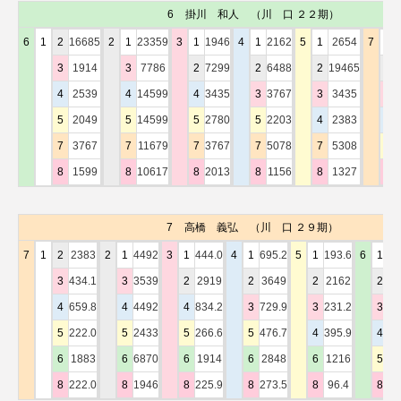
6
掛川 和人
（川 口 ２２期）
6
1
2
16685
2
1
23359
3
1
1946
4
1
2162
5
1
2654
7
1
3
1914
3
7786
2
7299
2
6488
2
19465
2
4
2539
4
14599
4
3435
3
3767
3
3435
3
5
2049
5
14599
5
2780
5
2203
4
2383
4
7
3767
7
11679
7
3767
7
5078
7
5308
5
8
1599
8
10617
8
2013
8
1156
8
1327
8
7
高橋 義弘
（川 口 ２９期）
7
1
2
2383
2
1
4492
3
1
444.0
4
1
695.2
5
1
193.6
6
1
3
3
434.1
3
3539
2
2919
2
3649
2
2162
2
10
4
659.8
4
4492
4
834.2
3
729.9
3
231.2
3
3
5
222.0
5
2433
5
266.6
5
476.7
4
395.9
4
5
6
1883
6
6870
6
1914
6
2848
6
1216
5
2
8
222.0
8
1946
8
225.9
8
273.5
8
96.4
8
1