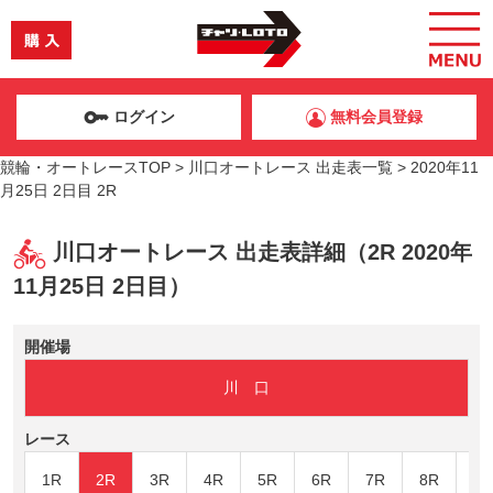
ログイン
無料会員登録
競輪・オートレースTOP
>
川口オートレース 出走表一覧
>
2020年11
月25日 2日目 2R
川口オートレース 出走表詳細（2R 2020年
11月25日 2日目）
開催場
川 口
レース
1R
2R
3R
4R
5R
6R
7R
8R
9R