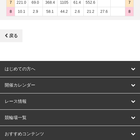
7
221.0
69.0
368.4
1105
61.4
552.6
7
8
10.1
2.9
58.1
44.2
2.6
21.2
27.6
8
戻る
はじめての方へ
はじめての方へ
開催カレンダー
競輪
レース情報
オートレース
レース予想
競輪場一覧
競輪くじ
レース結果
北日本
函館競輪場
青森競輪場
いわき平競輪場
おすすめコンテンツ