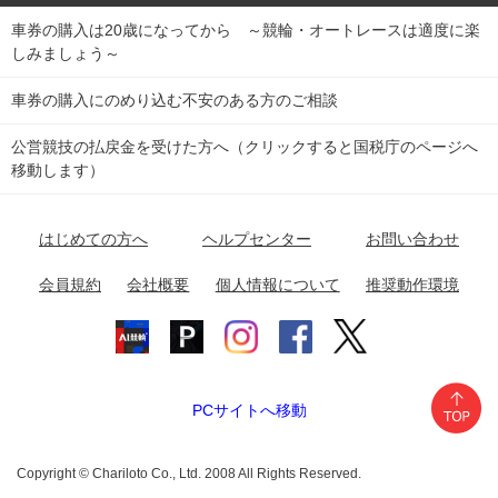
車券の購入は20歳になってから ～競輪・オートレースは適度に楽
Dokanto!
キャリーオーバー一覧
関
競輪選手情報
弥彦競輪場
前橋競輪場
取手競輪場
宇都宮競輪場
しみましょう～
東
大宮競輪場
西武園競輪場
京王閣競輪場
立川競輪場
チャリロトプラザ
Perfecta Navi
車券の購入にのめり込む不安のある方のご相談
南
松戸競輪場
千葉競輪場
川崎競輪場
平塚競輪場
公営競技の払戻金を受けた方へ（クリックすると国税庁のページへ
netkeirin
関
移動します）
小田原競輪場
伊東競輪場
静岡競輪場
東
ケイリンガル
中
名古屋競輪場
岐阜競輪場
大垣競輪場
豊橋競輪場
はじめての方へ
ヘルプセンター
お問い合わせ
部
チャリレンジャー
富山競輪場
松阪競輪場
四日市競輪場
会員規約
会社概要
個人情報について
推奨動作環境
競輪場情報
近
福井競輪場
奈良競輪場
向日町競輪場
和歌山競輪場
畿
岸和田競輪場
オートレース場情報
PCサイトへ移動
中国
玉野競輪場
広島競輪場
防府競輪場
Copyright © Chariloto Co., Ltd. 2008 All Rights Reserved.
四国
高松競輪場
小松島競輪場
高知競輪場
松山競輪場