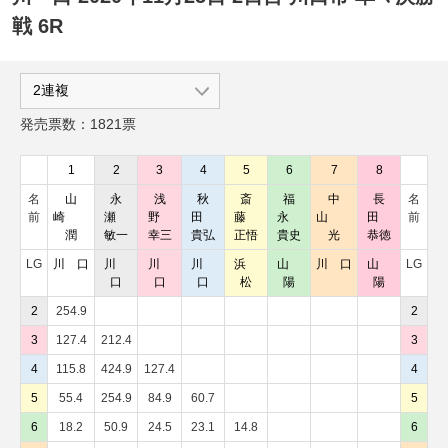
戦 6R
発売票数：1821票
1
2
3
4
5
6
7
8
名
山
永
浅
秋
斎
福
中
長
名
前
崎
瀬
野
田
藤
永
山
田
前
潤
敏一
幸三
貴弘
正悟
貴史
光
恭徳
LG
川 口
川
川
川
浜
山
川 口
山
LG
口
口
口
松
陽
陽
2
254.9
2
3
127.4
212.4
3
4
115.8
424.9
127.4
4
5
55.4
254.9
84.9
60.7
5
6
18.2
50.9
24.5
23.1
14.8
6