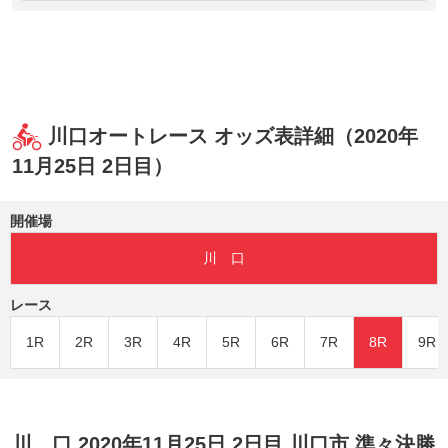
川口オートレース オッズ表詳細（2020年
11月25日 2日目）
開催場
川 口
レース
1R
2R
3R
4R
5R
6R
7R
8R
9R
川 口 2020年11月25日 2日目 川口市 準々決勝