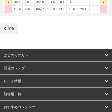
7
35.5
80.8
355.8
104.6
20.4
1.1
7
8
118.6
296.5
889.7
136.8
93.6
15.6
29.1
8
戻る
はじめての方へ
はじめての方へ
開催カレンダー
競輪
レース情報
オートレース
レース予想
競輪場一覧
競輪くじ
レース結果
北日本
函館競輪場
青森競輪場
いわき平競輪場
おすすめコンテンツ