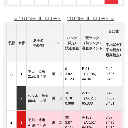
≪ 11月24日 川 口オート
|
11月26日 川 口オート ≫
良10走
ハンデ
現ランク
選手名
予想
車番
LG
試走T
（前ランク）
平均試走T
年齢/期
試走偏差
審査ポイント
平均競走T
最高競走T
着
0
B-91
3.42
本田 仁恵
2
△
1
川 口
3.82
（B-106）
3.535
21歳/３４期
着
0.123
44.94
3.465
2
着
30
A-158
3.42
佐々木 敏夫
2
2
川 口
3.78
（A-121）
3.507
66歳/１４期
着
0.088
65.333
3.431
2
着
30
A-169
3.37
平川 博康
2
▲
3
川 口
3.87
（A-151）
3.472
41歳/２８期
着
0.114
64.804
3.439