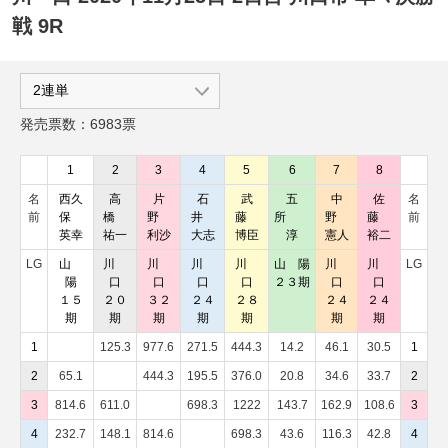
戦 9R
発売票数：6983票
1
2
3
4
5
6
7
8
名
西久
高
片
石
武
五
中
佐
名
前
保
橋
野
井
藤
所
野
藤
前
英幸
祐一
利沙
大志
博臣
淳
憲人
裕二
LG
山
川
川
川
川
山 陽
川
川
LG
陽
口
口
口
口
２３期
口
口
１５
２０
３２
２４
２８
２４
２４
期
期
期
期
期
期
期
1
125.3
977.6
271.5
444.3
14.2
46.1
30.5
1
2
65.1
444.3
195.5
376.0
20.8
34.6
33.7
2
3
814.6
611.0
698.3
1222
143.7
162.9
108.6
3
4
232.7
148.1
814.6
698.3
43.6
116.3
42.8
4