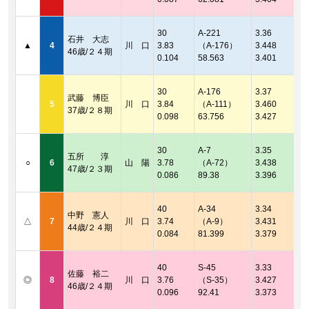
2
着
30
A-221
3.36
石井 大志
2
▲
4
川 口
3.83
（A-176）
3.448
46歳/２４期
着
0.104
58.563
3.401
2
着
30
A-176
3.37
武藤 博臣
2
5
川 口
3.84
（A-111）
3.460
37歳/２８期
着
0.098
63.756
3.427
2
着
30
A-7
3.35
五所 淳
2
○
6
山 陽
3.78
（A-72）
3.438
47歳/２３期
着
0.086
89.38
3.396
2
着
40
A-34
3.34
中野 憲人
2
△
7
川 口
3.74
（A-9）
3.431
44歳/２４期
着
0.084
81.399
3.379
2
着
40
S-45
3.33
佐藤 裕二
2
◎
8
川 口
3.76
（S-35）
3.427
46歳/２４期
着
0.096
92.41
3.373
2