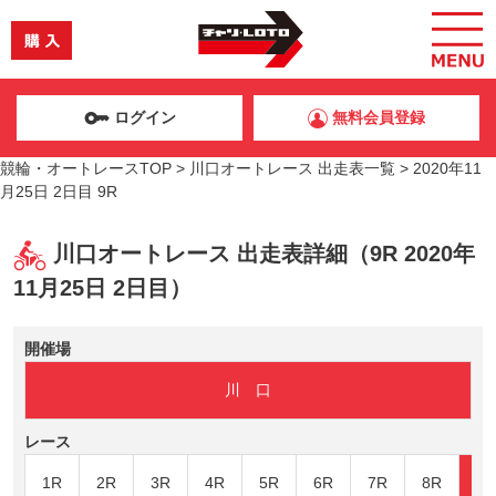
ログイン
無料会員登録
競輪・オートレースTOP
>
川口オートレース 出走表一覧
>
2020年11
月25日 2日目 9R
川口オートレース 出走表詳細（9R 2020年
11月25日 2日目）
開催場
川 口
レース
1R
2R
3R
4R
5R
6R
7R
8R
9R