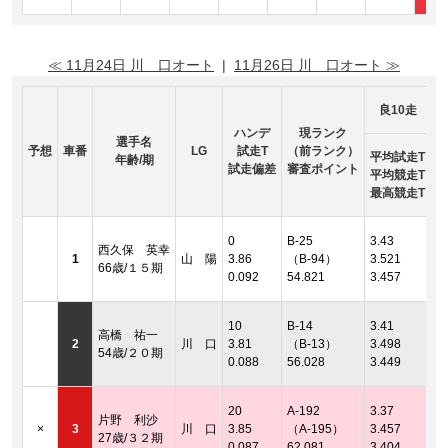
≪ 11月24日 川 口オート
|
11月26日 川 口オート ≫
良10走
ハンデ
現ランク
選手名
予想
車番
LG
試走T
（前ランク）
平均試走T
年齢/期
試走偏差
審査ポイント
平均競走T
最高競走T
着
0
B-25
3.43
西久保 英幸
2
1
山 陽
3.86
（B-94）
3.521
66歳/１５期
着
0.092
54.821
3.457
2
着
10
B-14
3.41
高橋 祐一
2
2
川 口
3.81
（B-13）
3.498
54歳/２０期
着
0.088
56.028
3.449
2
着
20
A-192
3.37
片野 利沙
2
×
3
川 口
3.85
（A-195）
3.457
27歳/３２期
着
0.087
62.081
3.404