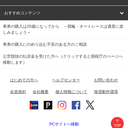
競輪くじ
レース結果
北日本
函館競輪場
青森競輪場
いわき平競輪場
おすすめコンテンツ
車券の購入は20歳になってから ～競輪・オートレースは適度に楽
Dokanto!
キャリーオーバー一覧
関
競輪選手情報
弥彦競輪場
前橋競輪場
取手競輪場
宇都宮競輪場
しみましょう～
東
大宮競輪場
西武園競輪場
京王閣競輪場
立川競輪場
チャリロトプラザ
Perfecta Navi
車券の購入にのめり込む不安のある方のご相談
南
松戸競輪場
千葉競輪場
川崎競輪場
平塚競輪場
公営競技の払戻金を受けた方へ（クリックすると国税庁のページへ
netkeirin
関
移動します）
小田原競輪場
伊東競輪場
静岡競輪場
東
ケイリンガル
中
名古屋競輪場
岐阜競輪場
大垣競輪場
豊橋競輪場
はじめての方へ
ヘルプセンター
お問い合わせ
部
チャリレンジャー
富山競輪場
松阪競輪場
四日市競輪場
会員規約
会社概要
個人情報について
推奨動作環境
競輪場情報
近
福井競輪場
奈良競輪場
向日町競輪場
和歌山競輪場
畿
岸和田競輪場
オートレース場情報
PCサイトへ移動