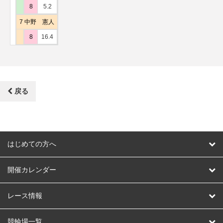
8
5.2
7 中野 憲人
8
16.4
戻る
はじめての方へ
はじめての方へ
開催カレンダー
競輪
レース情報
オートレース
レース予想
競輪場一覧