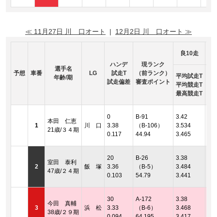
≪ 11月27日 川 口オート
|
12月2日 川 口オート ≫
良10走
ハンデ
現ランク
選手名
予想
車番
LG
試走T
（前ランク）
平均試走T
年齢/期
試走偏差
審査ポイント
平均競走T
最高競走T
着順
0
B-91
3.42
本田 仁恵
2連
1
川 口
3.38
（B-106）
3.534
21歳/３４期
着順
0.117
44.94
3.465
2連
着順
20
B-26
3.38
室田 泰利
2連
2
飯 塚
3.36
（B-5）
3.484
47歳/２４期
着順
0.103
54.79
3.441
2連
着順
30
A-172
3.38
今田 真輔
2連
3
浜 松
3.33
（B-6）
3.468
38歳/２９期
着順
0.094
64.195
3.417