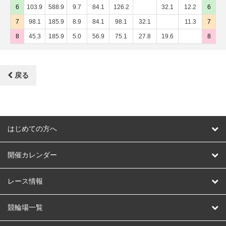
6
103.9
588.9
9.7
84.1
126.2
32.1
12.2
6
7
98.1
185.9
8.9
84.1
98.1
32.1
11.3
7
8
45.3
185.9
5.0
56.9
75.1
27.8
19.6
8
戻る
はじめての方へ
はじめての方へ
開催カレンダー
競輪
レース情報
オートレース
レース予想
競輪場一覧