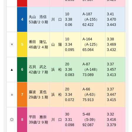
2連
着順
10
A-187
3.41
丸山 浩信
2連
4
川 口
3.38
（A-155）
3.470
53歳/２０期
着順
0.06
62.422
3.443
2連
着順
10
A-164
3.38
番田 隆弘
2連
×
5
山 陽
3.34
（A-125）
3.469
46歳/２４期
着順
0.095
65.064
3.432
2連
着順
20
A-87
3.37
石貝 武之
2連
▲
6
浜 松
3.36
（A-148）
3.457
42歳/２７期
着順
0.083
73.089
3.413
2連
着順
20
A-66
3.37
藤波 直也
2連
○
7
浜 松
3.34
（A-63）
3.447
29歳/３１期
着順
0.072
75.913
3.415
2連
着順
30
S-48
3.32
平田 雅崇
2連
◎
8
川 口
3.31
（S-39）
3.416
39歳/２９期
着順
0.098
92.087
3.379
2連