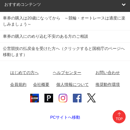
競輪くじ
レース結果
北日本
函館競輪場
青森競輪場
いわき平競輪場
おすすめコンテンツ
車券の購入は20歳になってから ～競輪・オートレースは適度に楽
Dokanto!
キャリーオーバー一覧
関
競輪選手情報
弥彦競輪場
前橋競輪場
取手競輪場
宇都宮競輪場
しみましょう～
東
大宮競輪場
西武園競輪場
京王閣競輪場
立川競輪場
チャリロトプラザ
Perfecta Navi
車券の購入にのめり込む不安のある方のご相談
南
松戸競輪場
千葉競輪場
川崎競輪場
平塚競輪場
公営競技の払戻金を受けた方へ（クリックすると国税庁のページへ
netkeirin
関
移動します）
小田原競輪場
伊東競輪場
静岡競輪場
東
ケイリンガル
中
名古屋競輪場
岐阜競輪場
大垣競輪場
豊橋競輪場
はじめての方へ
ヘルプセンター
お問い合わせ
部
チャリレンジャー
富山競輪場
松阪競輪場
四日市競輪場
会員規約
会社概要
個人情報について
推奨動作環境
競輪場情報
近
福井競輪場
奈良競輪場
向日町競輪場
和歌山競輪場
畿
岸和田競輪場
オートレース場情報
PCサイトへ移動
中国
玉野競輪場
広島競輪場
防府競輪場