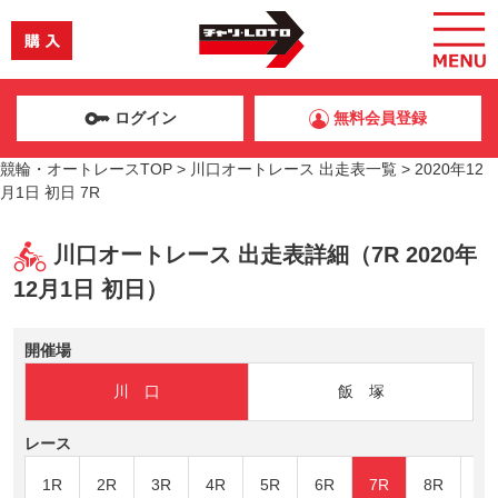
ログイン
無料会員登録
競輪・オートレースTOP
>
川口オートレース 出走表一覧
>
2020年12
月1日 初日 7R
川口オートレース 出走表詳細（7R 2020年
12月1日 初日）
開催場
川 口
飯 塚
レース
1R
2R
3R
4R
5R
6R
7R
8R
9R