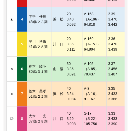
2
着
20
A-168
3.39
下平 佳輝
2
▲
4
浜 松
3.40
（A-196）
3.476
48歳/２３期
着
0.092
64.818
3.442
2
着
20
A-169
3.36
平川 博康
2
5
川 口
3.36
（A-151）
3.470
41歳/２８期
着
0.111
64.804
3.439
2
着
30
A-105
3.37
春本 綾斗
2
×
6
山 陽
3.36
（A-85）
3.456
30歳/３１期
着
0.091
70.437
3.407
2
着
40
A-3
3.35
笠木 美孝
2
○
7
浜 松
3.34
（A-16）
3.433
51歳/２２期
着
0.084
91.167
3.386
2
着
40
S-17
3.33
大木 光
2
◎
8
川 口
3.29
（S-22）
3.433
37歳/２８期
着
0.098
105.756
3.390
2