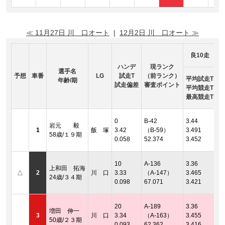
≪ 11月27日 川 口オート
|
12月2日 川 口オート ≫
良10走
ハンデ
現ランク
選手名
予想
車番
LG
試走T
（前ランク）
平均試走T
年齢/期
試走偏差
審査ポイント
平均競走T
最高競走T
着
0
B-42
3.44
岩元 毅
2
1
飯 塚
3.42
（B-59）
3.491
58歳/１９期
着
0.058
52.374
3.452
2
着
10
A-136
3.36
上和田 拓海
2
△
2
川 口
3.33
（A-147）
3.465
24歳/３４期
着
0.098
67.071
3.421
2
着
20
A-189
3.36
増田 伸一
2
3
川 口
3.34
（A-163）
3.455
50歳/２３期
着
0.093
62.362
3.416