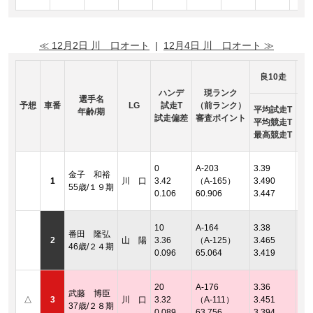
≪ 12月2日 川 口オート
|
12月4日 川 口オート ≫
良10走
ハンデ
現ランク
選手名
予想
車番
LG
試走T
（前ランク）
平均試走T
年齢/期
試走偏差
審査ポイント
平均競走T
最高競走T
着順
0
A-203
3.39
金子 和裕
2連
1
川 口
3.42
（A-165）
3.490
55歳/１９期
着順
0.106
60.906
3.447
2連
着順
10
A-164
3.38
番田 隆弘
2連
2
山 陽
3.36
（A-125）
3.465
46歳/２４期
着順
0.096
65.064
3.419
2連
着順
20
A-176
3.36
武藤 博臣
2連
△
3
川 口
3.32
（A-111）
3.451
37歳/２８期
着順
0.089
63.756
3.394