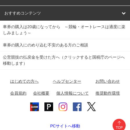
競輪くじ
レース結果
北日本
函館競輪場
青森競輪場
いわき平競輪場
おすすめコンテンツ
車券の購入は20歳になってから ～競輪・オートレースは適度に楽
Dokanto!
キャリーオーバー一覧
関
競輪選手情報
弥彦競輪場
前橋競輪場
取手競輪場
宇都宮競輪場
しみましょう～
東
大宮競輪場
西武園競輪場
京王閣競輪場
立川競輪場
チャリロトプラザ
Perfecta Navi
車券の購入にのめり込む不安のある方のご相談
南
松戸競輪場
千葉競輪場
川崎競輪場
平塚競輪場
公営競技の払戻金を受けた方へ（クリックすると国税庁のページへ
netkeirin
関
移動します）
小田原競輪場
伊東競輪場
静岡競輪場
東
ケイリンガル
中
名古屋競輪場
岐阜競輪場
大垣競輪場
豊橋競輪場
はじめての方へ
ヘルプセンター
お問い合わせ
部
チャリレンジャー
富山競輪場
松阪競輪場
四日市競輪場
会員規約
会社概要
個人情報について
推奨動作環境
競輪場情報
近
福井競輪場
奈良競輪場
向日町競輪場
和歌山競輪場
畿
岸和田競輪場
オートレース場情報
PCサイトへ移動