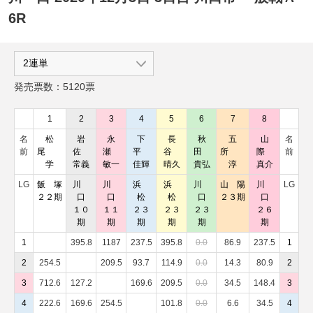
6R
発売票数：5120票
1
2
3
4
5
6
7
8
名
松
岩
永
下
長
秋
五
山
名
前
尾
佐
瀬
平
谷
田
所
際
前
学
常義
敏一
佳輝
晴久
貴弘
淳
真介
LG
飯 塚
川
川
浜
浜
川
山 陽
川
LG
２２期
口
口
松
松
口
２３期
口
１０
１１
２３
２３
２３
２６
期
期
期
期
期
期
1
395.8
1187
237.5
395.8
0.0
86.9
237.5
1
2
254.5
209.5
93.7
114.9
0.0
14.3
80.9
2
3
712.6
127.2
169.6
209.5
0.0
34.5
148.4
3
4
222.6
169.6
254.5
101.8
0.0
6.6
34.5
4