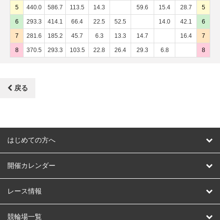
5
440.0
586.7
113.5
14.3
59.6
15.4
28.7
5
6
293.3
414.1
66.4
22.5
52.5
14.0
42.1
6
7
281.6
185.2
45.7
6.3
13.3
14.7
16.4
7
8
370.5
293.3
103.5
22.8
26.4
29.3
6.8
8
戻る
はじめての方へ
はじめての方へ
開催カレンダー
競輪
レース情報
オートレース
レース予想
競輪場一覧