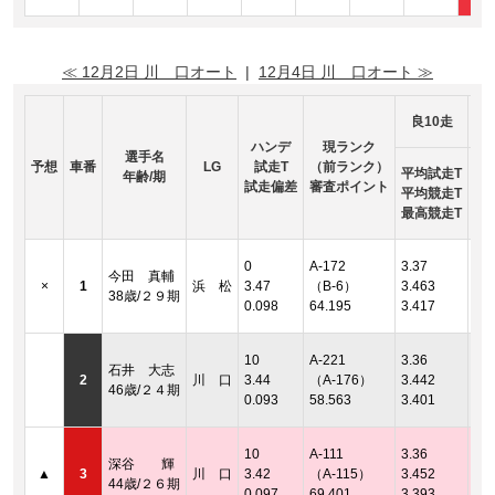
≪ 12月2日 川 口オート
|
12月4日 川 口オート ≫
良10走
ハンデ
現ランク
選手名
予想
車番
LG
試走T
（前ランク）
平均試走T
年齢/期
試走偏差
審査ポイント
平均競走T
最高競走T
着順
0
A-172
3.37
今田 真輔
2連
×
1
浜 松
3.47
（B-6）
3.463
38歳/２９期
着順
0.098
64.195
3.417
2連
着順
10
A-221
3.36
石井 大志
2連
2
川 口
3.44
（A-176）
3.442
46歳/２４期
着順
0.093
58.563
3.401
2連
着順
10
A-111
3.36
深谷 輝
2連
▲
3
川 口
3.42
（A-115）
3.452
44歳/２６期
着順
0.097
69.401
3.393