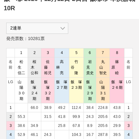
10R
発売票数：10281票
1
2
3
4
5
6
7
8
名
松
桜
佐
高
竹
岩
丸
篠
名
前
生
木
藤
林
谷
見
山
原
前
信二
公和
裕児
亮
隆
貴史
智史
睦
LG
山
飯
飯
飯 塚
飯 塚
飯
山
飯 塚
LG
陽
塚
塚
２７期
２３期
塚
陽
２６期
３０
２４
３２
２９
３１
期
期
期
期
期
1
66.0
38.9
49.2
112.4
38.4
224.8
43.8
1
2
55.3
31.5
41.8
99.9
24.3
205.6
43.0
2
3
38.6
34.9
25.8
67.8
8.9
205.6
29.9
3
4
52.9
46.1
24.3
104.3
16.7
287.8
39.5
4