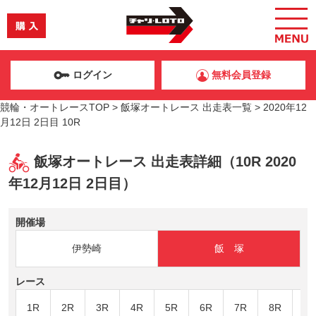
ログイン
無料会員登録
競輪・オートレースTOP
>
飯塚オートレース 出走表一覧
>
2020年12
月12日 2日目 10R
飯塚オートレース 出走表詳細（10R 2020
年12月12日 2日目）
開催場
伊勢崎
飯 塚
レース
1R
2R
3R
4R
5R
6R
7R
8R
9R