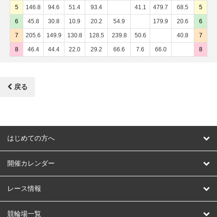
5
146.8
94.6
51.4
93.4
41.1
479.7
68.5
5
6
45.8
30.8
10.9
20.2
54.9
179.9
20.6
6
7
205.6
149.9
130.8
128.5
239.8
50.6
40.8
7
8
46.4
44.4
22.0
29.2
66.6
7.6
66.0
8
戻る
はじめての方へ
はじめての方へ
開催カレンダー
競輪
レース情報
オートレース
レース予想
競輪場一覧