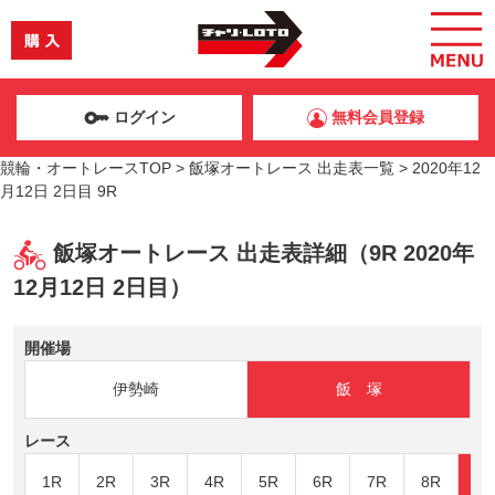
ログイン
無料会員登録
競輪・オートレースTOP
>
飯塚オートレース 出走表一覧
>
2020年12
月12日 2日目 9R
飯塚オートレース 出走表詳細（9R 2020年
12月12日 2日目）
開催場
伊勢崎
飯 塚
レース
1R
2R
3R
4R
5R
6R
7R
8R
9R