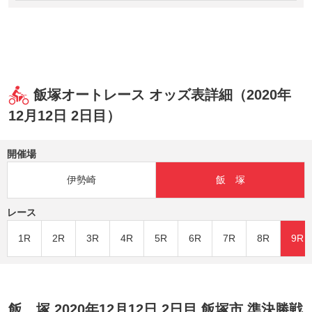
飯塚オートレース オッズ表詳細（2020年
12月12日 2日目）
開催場
伊勢崎
飯 塚
レース
1R
2R
3R
4R
5R
6R
7R
8R
9R
飯 塚 2020年12月12日 2日目 飯塚市 準決勝戦