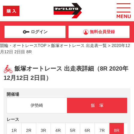
ログイン
無料会員登録
競輪・オートレースTOP
>
飯塚オートレース 出走表一覧
>
2020年12
月12日 2日目 8R
飯塚オートレース 出走表詳細（8R 2020年
12月12日 2日目）
開催場
伊勢崎
飯 塚
レース
1R
2R
3R
4R
5R
6R
7R
8R
9R