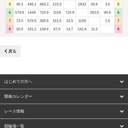
5
46.3
446.1
483.2
123.3
1933
45.6
3.6
5
6
579.9
1449
724.9
1159
724.9
263.6
90.6
6
7
73.4
579.9
386.6
161.0
33.5
1159
2.6
7
8
20.9
181.2
109.4
47.9
14.7
241.6
11.5
8
戻る
はじめての方へ
はじめての方へ
開催カレンダー
競輪
レース情報
オートレース
レース予想
競輪場一覧