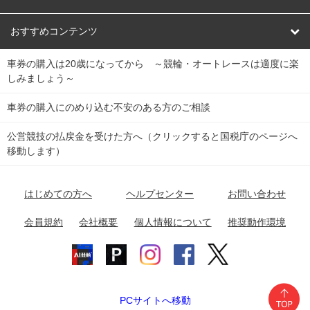
競輪くじ
レース結果
北日本
函館競輪場
青森競輪場
いわき平競輪場
おすすめコンテンツ
車券の購入は20歳になってから ～競輪・オートレースは適度に楽
Dokanto!
キャリーオーバー一覧
関
競輪選手情報
弥彦競輪場
前橋競輪場
取手競輪場
宇都宮競輪場
しみましょう～
東
大宮競輪場
西武園競輪場
京王閣競輪場
立川競輪場
チャリロトプラザ
Perfecta Navi
車券の購入にのめり込む不安のある方のご相談
南
松戸競輪場
千葉競輪場
川崎競輪場
平塚競輪場
公営競技の払戻金を受けた方へ（クリックすると国税庁のページへ
netkeirin
関
移動します）
小田原競輪場
伊東競輪場
静岡競輪場
東
ケイリンガル
中
名古屋競輪場
岐阜競輪場
大垣競輪場
豊橋競輪場
はじめての方へ
ヘルプセンター
お問い合わせ
部
チャリレンジャー
富山競輪場
松阪競輪場
四日市競輪場
会員規約
会社概要
個人情報について
推奨動作環境
競輪場情報
近
福井競輪場
奈良競輪場
向日町競輪場
和歌山競輪場
畿
岸和田競輪場
オートレース場情報
PCサイトへ移動