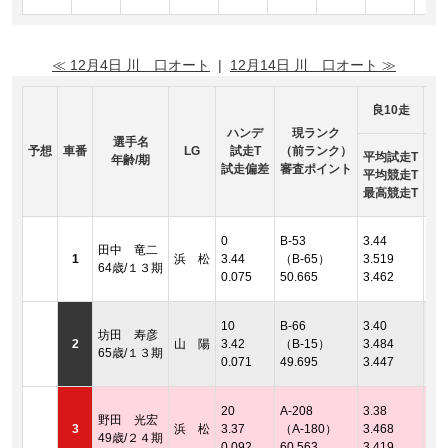
≪ 12月4日 川 口オート
|
12月14日 川 口オート ≫
良10走
ハンデ
現ランク
選手名
予想
車番
LG
試走T
（前ランク）
平均試走T
年齢/期
試走偏差
審査ポイント
平均競走T
最高競走T
着順
0
B-53
3.44
田中 竜二
2連
1
浜 松
3.44
（B-65）
3.519
64歳/１３期
着順
0.075
50.665
3.462
2連
着順
10
B-66
3.40
坊田 寿彦
2連
2
山 陽
3.42
（B-15）
3.484
65歳/１３期
着順
0.071
49.695
3.447
2連
着順
20
A-208
3.38
野田 光宏
2連
3
浜 松
3.37
（A-180）
3.468
49歳/２４期
着順
0.092
60.563
3.419