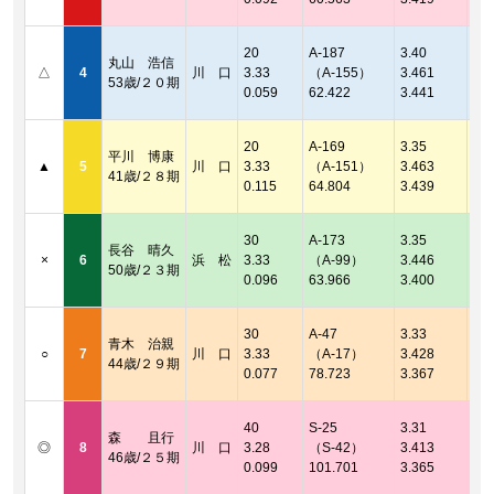
2連
着順
20
A-187
3.40
丸山 浩信
2連
△
4
川 口
3.33
（A-155）
3.461
53歳/２０期
着順
0.059
62.422
3.441
2連
着順
20
A-169
3.35
平川 博康
2連
▲
5
川 口
3.33
（A-151）
3.463
41歳/２８期
着順
0.115
64.804
3.439
2連
着順
30
A-173
3.35
長谷 晴久
2連
×
6
浜 松
3.33
（A-99）
3.446
50歳/２３期
着順
0.096
63.966
3.400
2連
着順
30
A-47
3.33
青木 治親
2連
○
7
川 口
3.33
（A-17）
3.428
44歳/２９期
着順
0.077
78.723
3.367
2連
着順
40
S-25
3.31
森 且行
2連
◎
8
川 口
3.28
（S-42）
3.413
46歳/２５期
着順
0.099
101.701
3.365
2連