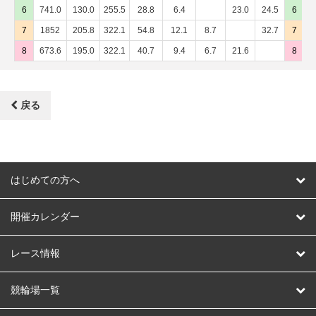
6
741.0
130.0
255.5
28.8
6.4
23.0
24.5
6
7
1852
205.8
322.1
54.8
12.1
8.7
32.7
7
8
673.6
195.0
322.1
40.7
9.4
6.7
21.6
8
戻る
はじめての方へ
はじめての方へ
開催カレンダー
競輪
レース情報
オートレース
レース予想
競輪場一覧