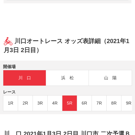
川口オートレース オッズ表詳細（2021年1
月3日 2日目）
開催場
川 口
浜 松
山 陽
レース
1R
2R
3R
4R
5R
6R
7R
8R
9R
川 口 2021年1月3日 2日目 川口市 二次予選Ｂ