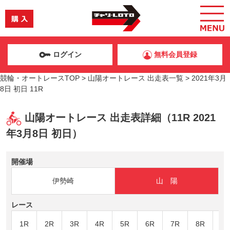
ログイン
無料会員登録
競輪・オートレースTOP
>
山陽オートレース 出走表一覧
>
2021年3月
8日 初日 11R
山陽オートレース 出走表詳細（11R 2021
年3月8日 初日）
開催場
伊勢崎
山 陽
レース
1R
2R
3R
4R
5R
6R
7R
8R
9R