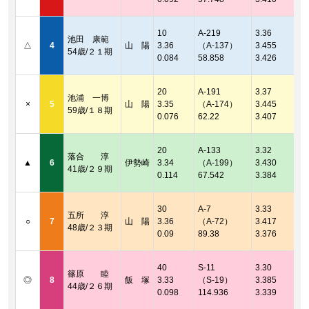
2
着
10
A-219
3.36
池田 康範
2
△
4
山 陽
3.36
（A-137）
3.455
54歳/２１期
着
0.084
58.858
3.426
2
着
20
A-191
3.37
池浦 一博
2
×
5
山 陽
3.35
（A-174）
3.445
59歳/１８期
着
0.076
62.22
3.407
2
着
20
A-133
3.32
落合 淳
2
▲
6
伊勢崎
3.34
（A-199）
3.430
41歳/２９期
着
0.114
67.542
3.384
2
着
30
A-7
3.33
五所 淳
2
○
7
山 陽
3.36
（A-72）
3.417
48歳/２３期
着
0.09
89.38
3.376
2
着
40
S-11
3.30
篠原 睦
2
◎
8
飯 塚
3.33
（S-19）
3.385
44歳/２６期
着
0.098
114.936
3.339
2