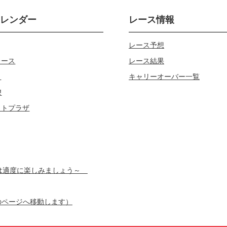
カレンダー
レース情報
レース予想
レース
レース結果
じ
キャリーオーバー一覧
!
ロトプラザ
スは適度に楽しみましょう～
のページへ移動します）