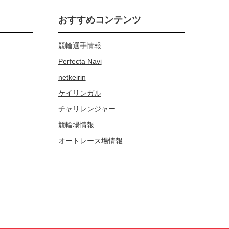
おすすめコンテンツ
競輪選手情報
Perfecta Navi
netkeirin
ケイリンガル
チャリレンジャー
競輪場情報
オートレース場情報