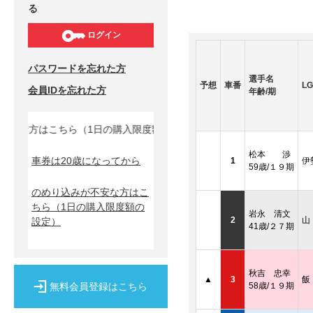
る
ログイン
パスワードを忘れた方
選手名
予想
車番
LG
会員IDを忘れた方
年齢/期
安な方はこちら（1日の購入限度額の設定）↓
松本 渉
車券は20歳になってから
1
伊
59歳/１９期
のめり込みが不安な方はこ
ちら
（1日の購入限度額の
岩永 清文
2
山
設定）
41歳/２７期
秋吉 忠幸
▲
3
飯
無料会員登録はこちら
58歳/１９期