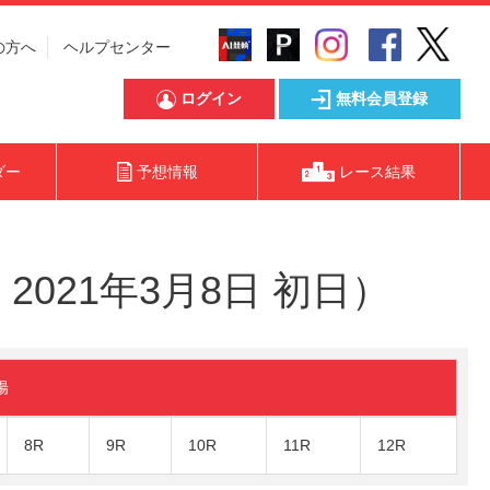
の方へ
ヘルプセンター
ログイン
無料会員登録
ダー
予想情報
レース結果
021年3月8日 初日）
陽
8R
9R
10R
11R
12R