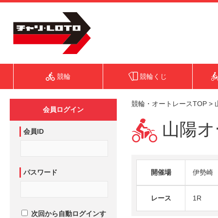
競輪
競輪くじ
競輪・オートレースTOP
>
会員ログイン
山陽オー
会員ID
パスワード
開催場
伊勢崎
レース
1R
次回から自動ログインす