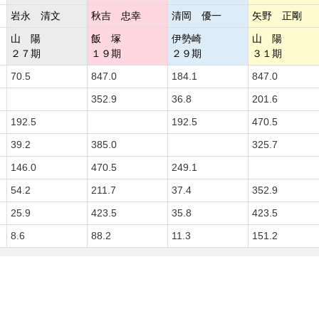
岩永 清文
秋吉 忠幸
清岡 優一
矢野 正剛
山 陽
飯 塚
伊勢崎
山 陽
２７期
１９期
２９期
３１期
70.5
847.0
184.1
847.0
352.9
36.8
201.6
192.5
192.5
470.5
39.2
385.0
325.7
146.0
470.5
249.1
54.2
211.7
37.4
352.9
25.9
423.5
35.8
423.5
8.6
88.2
11.3
151.2