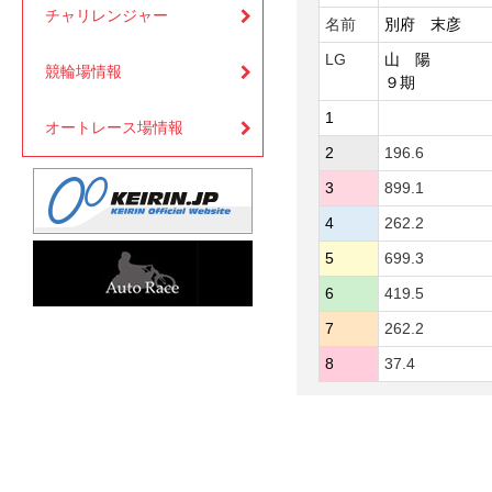
チャリレンジャー
名前
別府 末彦
LG
山 陽
競輪場情報
９期
1
オートレース場情報
2
196.6
3
899.1
4
262.2
5
699.3
6
419.5
7
262.2
8
37.4