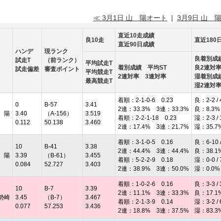
≪ 3月1日 山 陽オート
|
3月9日 山 
直近10走成績
良10走
直近180
直近90日成績
ハンデ
現ランク
良着別成
試走T
（前ランク）
平均試走T
着別成績 平均ST
良2連対
試走偏差
審査ポイント
平均競走T
2連対率 3連対率
湿着別成
最高競走T
湿2連対
着順：2-1-0-6 0.23
良：2-2 / 
0
B-57
3.41
2連：33.3% 3連：33.3%
良：8.3%
 陽
3.40
（A-156）
3.519
着順：2-2-1-18 0.23
湿：2-3 / 
0.112
50.138
3.460
2連：17.4% 3連：21.7%
湿：35.7
着順：3-1-0-5 0.16
良：6-10 /
10
B-41
3.38
2連：44.4% 3連：44.4%
良：38.1
 陽
3.39
（B-61）
3.455
着順：5-2-2-9 0.18
湿：0-0 / 
0.084
52.727
3.403
2連：38.9% 3連：50.0%
湿：0.0%
着順：1-0-2-6 0.16
良：3-3 / 
10
B-7
3.39
2連：11.1% 3連：33.3%
良：17.1
勢崎
3.45
（B-7）
3.467
着順：2-1-3-9 0.14
湿：3-2 / 
0.077
57.253
3.436
2連：18.8% 3連：37.5%
湿：83.3