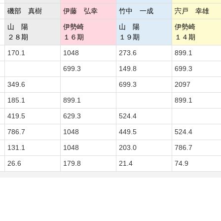
磯部 真樹
伊藤 弘幸
竹中 一成
宍戸 幸雄
山 陽
伊勢崎
山 陽
伊勢崎
２８期
１６期
１９期
１４期
170.1
1048
273.6
899.1
699.3
149.8
699.3
349.6
699.3
2097
185.1
899.1
899.1
419.5
629.3
524.4
786.7
1048
449.5
524.4
131.1
1048
203.0
786.7
26.6
179.8
21.4
74.9