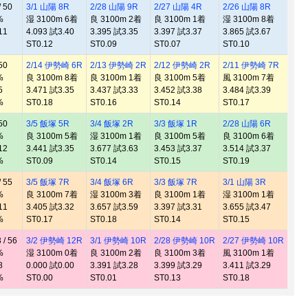
 50
3/1 山陽 8R
2/28 山陽 9R
2/27 山陽 4R
2/26 山陽 8R
2/2
%
湿 3100m 6着
良 3100m 2着
良 3100m 1着
湿 3100m 8着
良 3
11
4.093 試3.40
3.395 試3.35
3.397 試3.37
3.865 試3.67
3.4
ST0.12
ST0.09
ST0.07
ST0.10
ST0
50
2/14 伊勢崎 6R
2/13 伊勢崎 2R
2/12 伊勢崎 2R
2/11 伊勢崎 7R
2/1
%
良 3100m 8着
良 3100m 1着
良 3100m 5着
風 3100m 7着
良 3
5
3.471 試3.35
3.437 試3.33
3.452 試3.38
3.484 試3.39
3.4
%
ST0.18
ST0.16
ST0.14
ST0.17
ST0
50
3/5 飯塚 5R
3/4 飯塚 2R
3/3 飯塚 1R
2/28 山陽 6R
2/2
%
良 3100m 5着
湿 3100m 1着
良 3100m 5着
良 3100m 6着
良 3
12
3.441 試3.35
3.677 試3.63
3.453 試3.37
3.514 試3.37
3.4
%
ST0.09
ST0.14
ST0.15
ST0.19
ST0
 55
3/5 飯塚 7R
3/4 飯塚 6R
3/3 飯塚 7R
3/1 山陽 3R
2/2
%
良 3100m 7着
湿 3100m 3着
良 3100m 1着
湿 3100m 1着
良 3
11
3.405 試3.32
3.657 試3.59
3.397 試3.31
3.655 試3.47
3.4
%
ST0.17
ST0.18
ST0.14
ST0.15
ST0
/ 56
3/2 伊勢崎 12R
3/1 伊勢崎 10R
2/28 伊勢崎 10R
2/27 伊勢崎 10R
2/2
%
湿 3100m 0着
良 3100m 2着
良 3100m 3着
風 3100m 1着
風 5
8
0.000 試0.00
3.391 試3.28
3.399 試3.29
3.411 試3.29
3.3
%
ST0.00
ST0.01
ST0.13
ST0.18
ST0