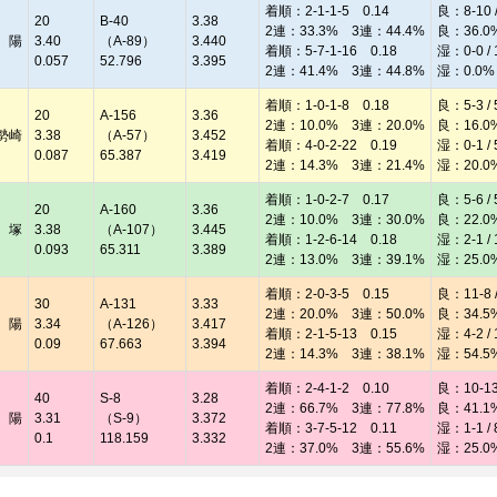
着順：2-1-1-5 0.14
良：8-10 /
20
B-40
3.38
2連：33.3% 3連：44.4%
良：36.0
 陽
3.40
（A-89）
3.440
着順：5-7-1-16 0.18
湿：0-0 / 
0.057
52.796
3.395
2連：41.4% 3連：44.8%
湿：0.0%
着順：1-0-1-8 0.18
良：5-3 / 
20
A-156
3.36
2連：10.0% 3連：20.0%
良：16.0
勢崎
3.38
（A-57）
3.452
着順：4-0-2-22 0.19
湿：0-1 / 
0.087
65.387
3.419
2連：14.3% 3連：21.4%
湿：20.0
着順：1-0-2-7 0.17
良：5-6 / 
20
A-160
3.36
2連：10.0% 3連：30.0%
良：22.0
 塚
3.38
（A-107）
3.445
着順：1-2-6-14 0.18
湿：2-1 / 
0.093
65.311
3.389
2連：13.0% 3連：39.1%
湿：25.0
着順：2-0-3-5 0.15
良：11-8 /
30
A-131
3.33
2連：20.0% 3連：50.0%
良：34.5
 陽
3.34
（A-126）
3.417
着順：2-1-5-13 0.15
湿：4-2 / 
0.09
67.663
3.394
2連：14.3% 3連：38.1%
湿：54.5
着順：2-4-1-2 0.10
良：10-13 
40
S-8
3.28
2連：66.7% 3連：77.8%
良：41.1
 陽
3.31
（S-9）
3.372
着順：3-7-5-12 0.11
湿：1-1 / 
0.1
118.159
3.332
2連：37.0% 3連：55.6%
湿：25.0