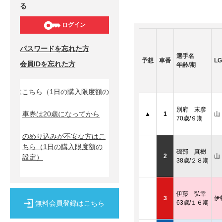
る
ログイン
パスワードを忘れた方
選手名
予想
車番
LG
会員IDを忘れた方
年齢/期
方はこちら（1日の購入限度額の設定）↓
別府 末彦
車券は20歳になってから
▲
1
山
70歳/９期
のめり込みが不安な方はこ
ちら
（1日の購入限度額の
磯部 真樹
2
山
設定）
38歳/２８期
伊藤 弘幸
3
伊
無料会員登録はこちら
63歳/１６期