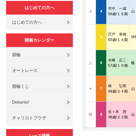
はじめての方へ
竹中 一成
○
4
山
58歳/１９期
はじめての方へ
宍戸 幸雄
5
伊
開催カレンダー
65歳/１４期
競輪
水崎 正二
△
6
飯
57歳/１９期
オートレース
競輪くじ
林 弘明
×
7
山
48歳/２４期
Dokanto!
佐々木 啓
◎
8
山
48歳/２３期
チャリロトプラザ
レース情報