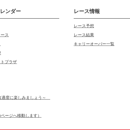
カレンダー
レース情報
レース予想
レース
レース結果
じ
キャリーオーバー一覧
!
ロトプラザ
スは適度に楽しみましょう～
のページへ移動します）