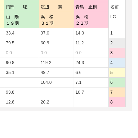
岡部 聡
渡辺 篤
青島 正樹
名前
山 陽
浜 松
浜 松
LG
１９期
３１期
２２期
33.4
97.0
14.0
1
79.5
60.9
11.2
2
0.0
0.0
0.0
3
90.8
119.2
24.3
4
35.1
49.7
6.6
5
104.0
7.1
6
93.8
10.7
7
12.8
20.2
8