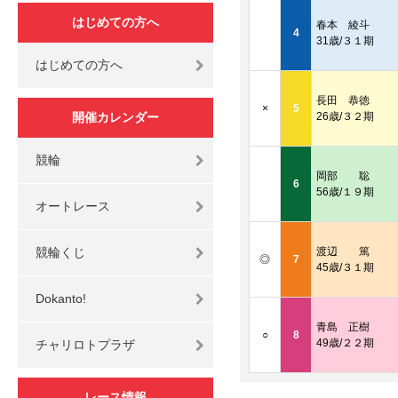
はじめての方へ
春本 綾斗
4
31歳/３１期
はじめての方へ
長田 恭徳
×
5
開催カレンダー
26歳/３２期
競輪
岡部 聡
6
56歳/１９期
オートレース
競輪くじ
渡辺 篤
◎
7
45歳/３１期
Dokanto!
青島 正樹
○
8
49歳/２２期
チャリロトプラザ
レース情報