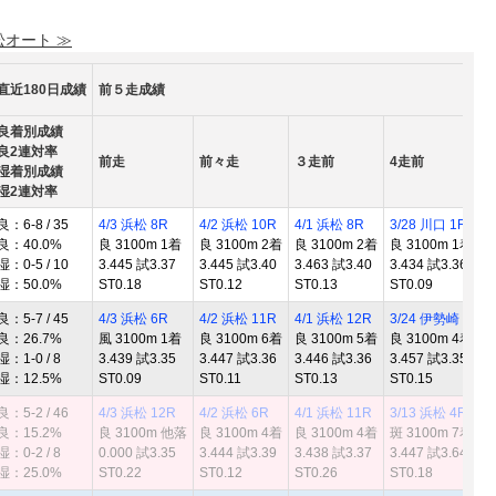
松オート ≫
直近180日成績
前５走成績
良着別成績
良2連対率
前走
前々走
３走前
4走前
湿着別成績
湿2連対率
良：6-8 / 35
4/3 浜松 8R
4/2 浜松 10R
4/1 浜松 8R
3/28 川口 1R
良：40.0%
良 3100m 1着
良 3100m 2着
良 3100m 2着
良 3100m 1着
湿：0-5 / 10
3.445 試3.37
3.445 試3.40
3.463 試3.40
3.434 試3.36
湿：50.0%
ST0.18
ST0.12
ST0.13
ST0.09
良：5-7 / 45
4/3 浜松 6R
4/2 浜松 11R
4/1 浜松 12R
3/24 伊勢崎 9R
良：26.7%
風 3100m 1着
良 3100m 6着
良 3100m 5着
良 3100m 4着
湿：1-0 / 8
3.439 試3.35
3.447 試3.36
3.446 試3.36
3.457 試3.35
湿：12.5%
ST0.09
ST0.11
ST0.13
ST0.15
良：5-2 / 46
4/3 浜松 12R
4/2 浜松 6R
4/1 浜松 11R
3/13 浜松 4R
良：15.2%
良 3100m 他落
良 3100m 4着
良 3100m 4着
斑 3100m 7着
湿：0-2 / 8
0.000 試3.35
3.444 試3.39
3.438 試3.37
3.447 試3.64
湿：25.0%
ST0.22
ST0.12
ST0.26
ST0.18