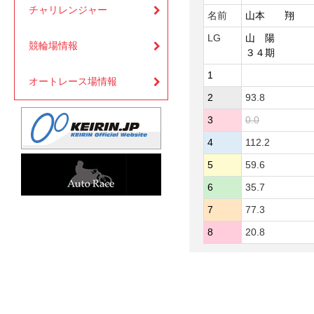
チャリレンジャー
名前
山本 翔
LG
山 陽
競輪場情報
３４期
1
オートレース場情報
2
93.8
3
0.0
4
112.2
5
59.6
6
35.7
7
77.3
8
20.8