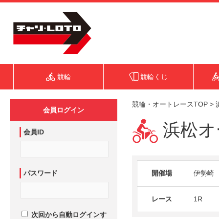
競輪
競輪くじ
競輪・オートレースTOP
>
会員ログイン
浜松オー
会員ID
パスワード
開催場
伊勢崎
レース
1R
次回から自動ログインす