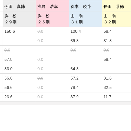
今田 真輔
浅野 浩幸
春本 綾斗
長田 恭徳
浜 松
浜 松
山 陽
山 陽
２９期
２５期
３１期
３２期
150.6
0.0
100.4
58.4
0.0
69.8
31.8
0.0
0.0
0.0
57.8
0.0
58.4
36.0
0.0
64.3
56.6
0.0
57.2
31.6
56.6
0.0
78.4
32.5
26.6
0.0
37.9
11.7