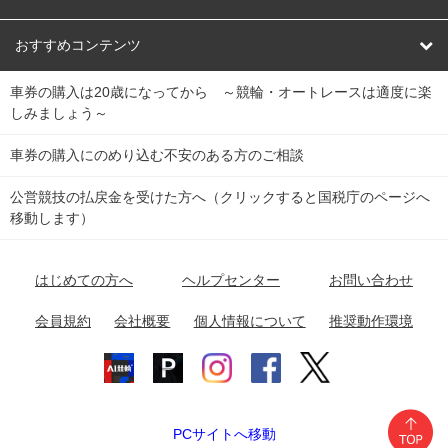
競輪くじ
レース結果
北日本
函館競輪場
青森競輪場
いわき平競輪場
おすすめコンテンツ
車券の購入は20歳になってから ～競輪・オートレースは適度に楽
Dokanto!
キャリーオーバー一覧
関
競輪選手情報
弥彦競輪場
前橋競輪場
取手競輪場
宇都宮競輪場
しみましょう～
東
大宮競輪場
西武園競輪場
京王閣競輪場
立川競輪場
チャリロトプラザ
Perfecta Navi
車券の購入にのめり込む不安のある方のご相談
南
松戸競輪場
千葉競輪場
川崎競輪場
平塚競輪場
公営競技の払戻金を受けた方へ（クリックすると国税庁のページへ
netkeirin
関
移動します）
小田原競輪場
伊東競輪場
静岡競輪場
東
ケイリンガル
中
名古屋競輪場
岐阜競輪場
大垣競輪場
豊橋競輪場
はじめての方へ
ヘルプセンター
お問い合わせ
部
チャリレンジャー
富山競輪場
松阪競輪場
四日市競輪場
会員規約
会社概要
個人情報について
推奨動作環境
競輪場情報
近
福井競輪場
奈良競輪場
向日町競輪場
和歌山競輪場
畿
岸和田競輪場
オートレース場情報
PCサイトへ移動