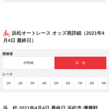
浜松オートレース オッズ表詳細（2021年4
月4日 最終日）
開催場
伊勢崎
浜 松
レース
1R
2R
3R
4R
5R
6R
7R
8R
9R
浜 松 2021年4月4日 最終日 浜松市 優勝戦