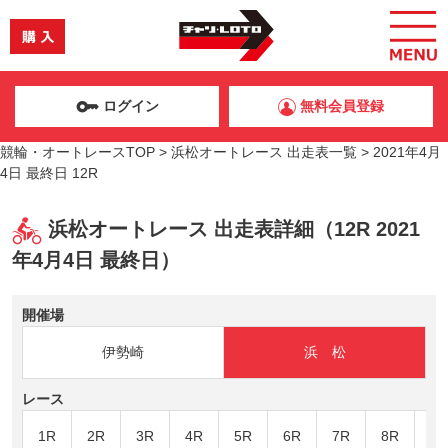
ログイン
無料会員登録
競輪・オートレースTOP
>
浜松オートレース 出走表一覧
>
2021年4月
4日 最終日 12R
浜松オートレース 出走表詳細（12R 2021
年4月4日 最終日）
開催場
伊勢崎
浜 松
レース
1R
2R
3R
4R
5R
6R
7R
8R
9R