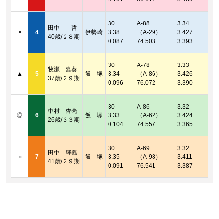
2連
着順
30
A-88
3.34
田中 哲
2連
×
4
伊勢崎
3.38
（A-29）
3.427
40歳/２８期
着順
0.087
74.503
3.393
2連
着順
30
A-78
3.33
牧瀬 嘉葵
2連
▲
5
飯 塚
3.34
（A-86）
3.426
37歳/２９期
着順
0.096
76.072
3.390
2連
着順
30
A-86
3.32
中村 杏亮
2連
◎
6
飯 塚
3.33
（A-62）
3.424
26歳/３３期
着順
0.104
74.557
3.365
2連
着順
30
A-69
3.32
田中 輝義
2連
○
7
飯 塚
3.35
（A-98）
3.411
41歳/２９期
着順
0.091
76.541
3.387
2連