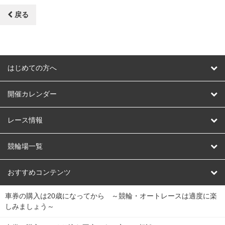
戻る
はじめての方へ
はじめての方へ
開催カレンダー
競輪
レース情報
オートレース
レース予想
競輪場一覧
競輪くじ
レース結果
北日本
函館競輪場
青森競輪場
いわき平競輪場
おすすめコンテンツ
車券の購入は20歳になってから ～競輪・オートレースは適度に楽
Dokanto!
キャリーオーバー一覧
関
競輪選手情報
弥彦競輪場
前橋競輪場
取手競輪場
宇都宮競輪場
しみましょう～
東
大宮競輪場
西武園競輪場
京王閣競輪場
立川競輪場
チャリロトプラザ
Perfecta Navi