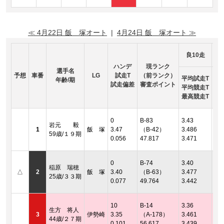
≪ 4月22日 飯 塚オート
|
4月24日 飯 塚オート ≫
良10走
ハンデ
現ランク
選手名
予想
車番
LG
試走T
（前ランク）
平均試走T
年齢/期
試走偏差
審査ポイント
平均競走T
最高競走T
着順
0
B-83
3.43
岩元 毅
2連
1
飯 塚
3.47
（B-42）
3.486
59歳/１９期
着順
0.056
47.817
3.471
2連
着順
0
B-74
3.40
稲原 瑞穂
2連
△
2
飯 塚
3.40
（B-63）
3.477
25歳/３３期
着順
0.077
49.764
3.442
2連
着順
10
B-14
3.36
生方 将人
2連
3
伊勢崎
3.35
（A-178）
3.461
44歳/２７期
着順
0.101
56.617
3.439