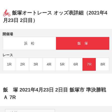
飯塚オートレース オッズ表詳細（2021年4
月23日 2日目）
開催場
浜 松
飯 塚
レース
1R
2R
3R
4R
5R
6R
7R
8R
飯 塚 2021年4月23日 2日目 飯塚市 準決勝戦
Ａ 7R