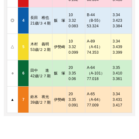
2連
着順
10
B-44
3.34
長田 稚也
2連
◎
4
飯 塚
3.32
（B-55）
3.423
21歳/３４期
着順
0.083
53.324
3.384
2連
着順
10
A-89
3.34
木村 義明
2連
△
5
伊勢崎
3.32
（A-61）
3.439
53歳/２２期
着順
0.099
74.353
3.399
2連
着順
20
A-64
3.35
田中 進
2連
○
6
飯 塚
3.35
（A-101）
3.410
42歳/２７期
着順
0.06
77.018
3.361
2連
着順
20
A-65
3.34
鈴木 将光
2連
▲
7
伊勢崎
3.35
（A-64）
3.431
39歳/２７期
着順
0.091
77.009
3.417
2連