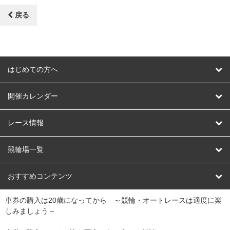
戻る
はじめての方へ
はじめての方へ
開催カレンダー
競輪
レース情報
オートレース
レース予想
競輪場一覧
競輪くじ
レース結果
北日本
函館競輪場
青森競輪場
いわき平競輪場
おすすめコンテンツ
車券の購入は20歳になってから ～競輪・オートレースは適度に楽
Dokanto!
キャリーオーバー一覧
関
競輪選手情報
弥彦競輪場
前橋競輪場
取手競輪場
宇都宮競輪場
しみましょう～
東
大宮競輪場
西武園競輪場
京王閣競輪場
立川競輪場
チャリロトプラザ
Perfecta Navi