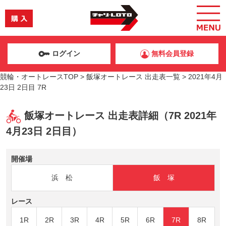
ログイン
無料会員登録
競輪・オートレースTOP
>
飯塚オートレース 出走表一覧
>
2021年4月
23日 2日目 7R
飯塚オートレース 出走表詳細（7R 2021年
4月23日 2日目）
開催場
浜 松
飯 塚
レース
1R
2R
3R
4R
5R
6R
7R
8R