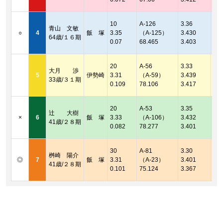
2連
着順
10
A-126
3.36
青山 文敏
2連
○
4
飯 塚
3.35
（A-125）
3.430
64歳/１６期
着順
0.07
68.465
3.403
2連
着順
20
A-56
3.33
大月 渉
2連
5
伊勢崎
3.31
（A-59）
3.439
33歳/３１期
着順
0.109
78.106
3.417
2連
着順
20
A-53
3.35
辻 大樹
2連
×
6
飯 塚
3.33
（A-106）
3.432
41歳/２８期
着順
0.082
78.277
3.401
2連
着順
30
A-81
3.30
桝崎 陽介
2連
◎
7
飯 塚
3.31
（A-23）
3.401
41歳/２８期
着順
0.101
75.124
3.367
2連