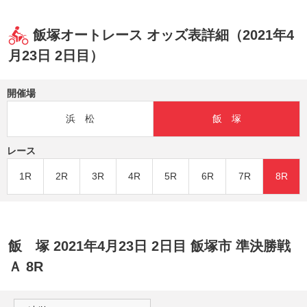
飯塚オートレース オッズ表詳細（2021年4
月23日 2日目）
開催場
浜 松
飯 塚
レース
1R
2R
3R
4R
5R
6R
7R
8R
飯 塚 2021年4月23日 2日目 飯塚市 準決勝戦
Ａ 8R