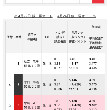
≪ 4月22日 飯 塚オート
|
4月24日 飯 塚オート ≫
良10走
ハンデ
現ランク
選手名
予想
車番
LG
試走T
（前ランク）
平均試走T
年齢/期
試走偏差
審査ポイント
平均競走T
最高競走T
着順
0
B-40
3.40
秋吉 忠幸
2連
1
飯 塚
3.38
（B-17）
3.477
58歳/１９期
着順
0.077
53.905
3.435
2連
着順
0
A-146
3.39
水口 寿治
2連
▲
2
飯 塚
3.37
（A-229）
3.475
52歳/２２期
着順
0.085
66.444
3.445
2連
着順
10
A-138
3.39
水崎 正二
2連
△
3
飯 塚
3.36
（A-160）
3.462
57歳/１９期
着順
0.072
67.06
3.412