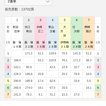
発売票数：13702票
1
2
3
4
5
6
7
名
秋吉
水口
水崎
青山
大
辻
桝崎
名
前
忠幸
寿治
正二
文敏
月
大樹
陽介
前
渉
LG
飯 塚
飯 塚
飯 塚
飯 塚
伊勢崎
飯 塚
飯 塚
LG
１９期
２２期
１９期
１６期
３１期
２８期
２８期
1
171.2
41.1
129.6
70.5
141.0
51.2
1
2
188.0
53.2
119.8
76.1
171.2
38.3
2
3
143.1
95.9
42.6
22.9
33.7
4.5
3
4
228.3
199.8
20.8
25.2
79.9
10.0
4
5
290.6
199.8
17.4
62.6
33.8
5.5
5
6
266.4
274.0
19.1
67.5
25.0
16.1
6
7
141.0
79.2
9.1
31.2
15.3
27.0
7