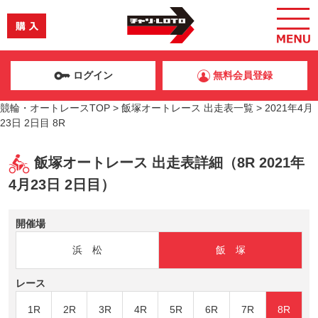
ログイン
無料会員登録
競輪・オートレースTOP
>
飯塚オートレース 出走表一覧
>
2021年4月
23日 2日目 8R
飯塚オートレース 出走表詳細（8R 2021年
4月23日 2日目）
開催場
浜 松
飯 塚
レース
1R
2R
3R
4R
5R
6R
7R
8R