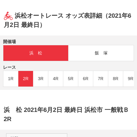
浜松オートレース オッズ表詳細（2021年6
月2日 最終日）
開催場
浜 松
飯 塚
レース
1R
2R
3R
4R
5R
6R
7R
8R
9R
浜 松 2021年6月2日 最終日 浜松市 一般戦Ｂ
2R