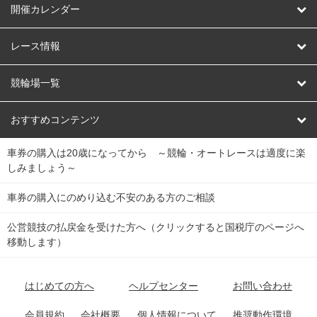
はじめての方へ
開催カレンダー
競輪
レース情報
オートレース
レース予想
競輪場一覧
競輪くじ
レース結果
北日本
函館競輪場
青森競輪場
いわき平競輪場
おすすめコンテンツ
車券の購入は20歳になってから ～競輪・オートレースは適度に楽
Dokanto!
キャリーオーバー一覧
関
競輪選手情報
弥彦競輪場
前橋競輪場
取手競輪場
宇都宮競輪場
しみましょう～
東
大宮競輪場
西武園競輪場
京王閣競輪場
立川競輪場
チャリロトプラザ
Perfecta Navi
車券の購入にのめり込む不安のある方のご相談
南
松戸競輪場
千葉競輪場
川崎競輪場
平塚競輪場
公営競技の払戻金を受けた方へ（クリックすると国税庁のページへ
netkeirin
関
移動します）
小田原競輪場
伊東競輪場
静岡競輪場
東
ケイリンガル
中
名古屋競輪場
岐阜競輪場
大垣競輪場
豊橋競輪場
はじめての方へ
ヘルプセンター
お問い合わせ
部
チャリレンジャー
富山競輪場
松阪競輪場
四日市競輪場
会員規約
会社概要
個人情報について
推奨動作環境