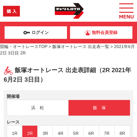
ログイン
無料会員登録
競輪・オートレースTOP
>
飯塚オートレース 出走表一覧
>
2021年6月
2日 3日目 2R
飯塚オートレース 出走表詳細（2R 2021年
6月2日 3日目）
開催場
浜 松
飯 塚
レース
1R
2R
3R
4R
5R
6R
7R
8R