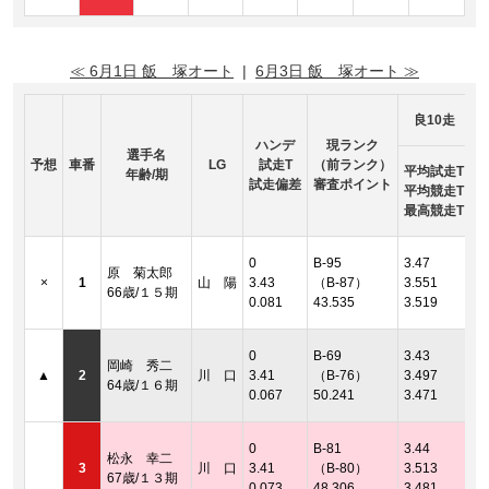
≪ 6月1日 飯 塚オート
|
6月3日 飯 塚オート ≫
良10走
ハンデ
現ランク
選手名
予想
車番
LG
試走T
（前ランク）
平均試走T
年齢/期
試走偏差
審査ポイント
平均競走T
最高競走T
着
0
B-95
3.47
原 菊太郎
2
×
1
山 陽
3.43
（B-87）
3.551
66歳/１５期
着
0.081
43.535
3.519
2
着
0
B-69
3.43
岡崎 秀二
2
▲
2
川 口
3.41
（B-76）
3.497
64歳/１６期
着
0.067
50.241
3.471
2
着
0
B-81
3.44
松永 幸二
2
3
川 口
3.41
（B-80）
3.513
67歳/１３期
着
0.073
48.306
3.481