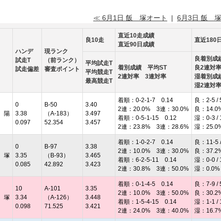
≪ 6月1日 飯 塚オート
|
6月3日 飯 
直近10走成績
良10走
直近180
直近90日成績
ハンデ
現ランク
良着別成
試走T
（前ランク）
平均試走T
着別成績 平均ST
良2連対
試走偏差
審査ポイント
平均競走T
2連対率 3連対率
湿着別成
最高競走T
湿2連対
着順：0-2-1-7 0.14
良：2-5 / 
0
B-50
3.40
2連：20.0% 3連：30.0%
良：14.0
 陽
3.38
（A-183）
3.497
着順：0-5-1-15 0.12
湿：0-3 / 
0.097
52.354
3.457
2連：23.8% 3連：28.6%
湿：25.0
着順：1-0-2-7 0.14
良：11-5 /
0
B-97
3.38
2連：10.0% 3連：30.0%
良：37.2
 塚
3.35
（B-93）
3.465
着順：6-2-5-11 0.14
湿：0-0 / 
0.085
42.892
3.423
2連：30.8% 3連：50.0%
湿：0.0%
着順：0-1-4-5 0.14
良：7-9 / 
10
A-101
3.35
2連：10.0% 3連：50.0%
良：30.2
 塚
3.34
（A-126）
3.448
着順：1-5-4-15 0.14
湿：1-1 / 
0.098
71.525
3.421
2連：24.0% 3連：40.0%
湿：16.7