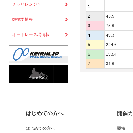
チャリレンジャー
1
2
43.5
競輪場情報
3
75.6
オートレース場情報
4
49.3
5
224.6
6
193.4
7
31.6
はじめての方へ
開催
はじめての方へ
競輪