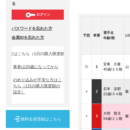
る
ログイン
パスワードを忘れた方
選手名
予想
車番
LG
会員IDを忘れた方
年齢/期
な方はこちら（1日の購入限度額の設定）↓
安東 久隆
車券は20歳になってから
◎
1
山
45歳/２５期
のめり込みが不安な方はこ
ちら
（1日の購入限度額の
石本 圭耶
○
2
飯
設定）
22歳/３４期
片岡 賢児
×
3
飯
無料会員登録はこちら
54歳/２１期