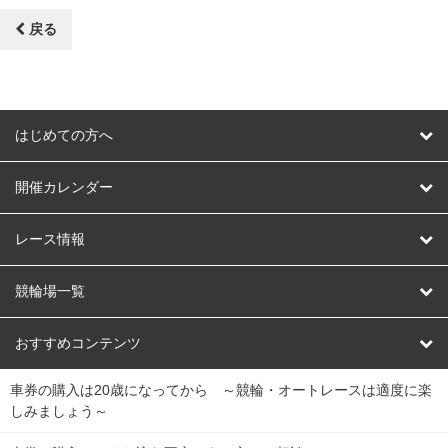
戻る
はじめての方へ
はじめての方へ
開催カレンダー
競輪
レース情報
オートレース
レース予想
競輪場一覧
競輪くじ
レース結果
北日本
函館競輪場
青森競輪場
いわき平競輪場
おすすめコンテンツ
車券の購入は20歳になってから ～競輪・オートレースは適度に楽
Dokanto!
キャリーオーバー一覧
関
競輪選手情報
弥彦競輪場
前橋競輪場
取手競輪場
宇都宮競輪場
しみましょう～
東
大宮競輪場
西武園競輪場
京王閣競輪場
立川競輪場
チャリロトプラザ
Perfecta Navi