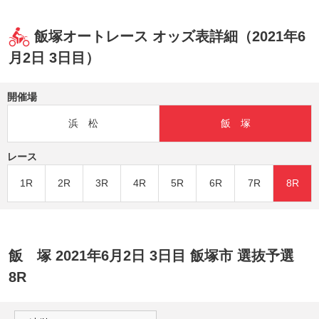
飯塚オートレース オッズ表詳細（2021年6
月2日 3日目）
開催場
浜 松
飯 塚
レース
1R
2R
3R
4R
5R
6R
7R
8R
飯 塚 2021年6月2日 3日目 飯塚市 選抜予選
8R