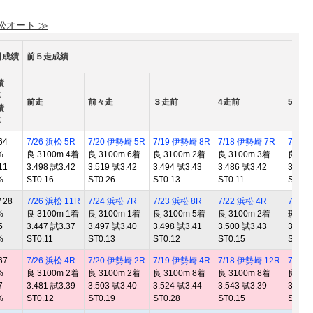
 松オート ≫
日成績
前５走成績
績
率
前走
前々走
３走前
4走前
5走前
績
率
64
7/26 浜松 5R
7/20 伊勢崎 5R
7/19 伊勢崎 8R
7/18 伊勢崎 7R
7/14 
%
良 3100m 4着
良 3100m 6着
良 3100m 2着
良 3100m 3着
良 31
11
3.498 試3.42
3.519 試3.42
3.494 試3.43
3.486 試3.42
3.505
%
ST0.16
ST0.26
ST0.13
ST0.11
ST0.0
 28
7/26 浜松 11R
7/24 浜松 7R
7/23 浜松 8R
7/22 浜松 4R
7/4 浜
%
良 3100m 1着
良 3100m 1着
良 3100m 5着
良 3100m 2着
斑 31
5
3.447 試3.37
3.497 試3.40
3.498 試3.41
3.500 試3.43
3.452
%
ST0.11
ST0.13
ST0.12
ST0.15
ST0.1
67
7/26 浜松 4R
7/20 伊勢崎 2R
7/19 伊勢崎 4R
7/18 伊勢崎 12R
7/14 
%
良 3100m 2着
良 3100m 2着
良 3100m 8着
良 3100m 8着
良 31
7
3.481 試3.39
3.503 試3.40
3.524 試3.44
3.543 試3.39
3.497
%
ST0.12
ST0.19
ST0.28
ST0.15
ST0.1