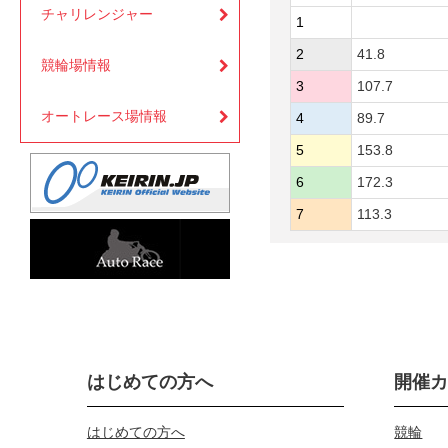
チャリレンジャー
1
2
41.8
競輪場情報
3
107.7
オートレース場情報
4
89.7
5
153.8
6
172.3
7
113.3
はじめての方へ
開催
はじめての方へ
競輪