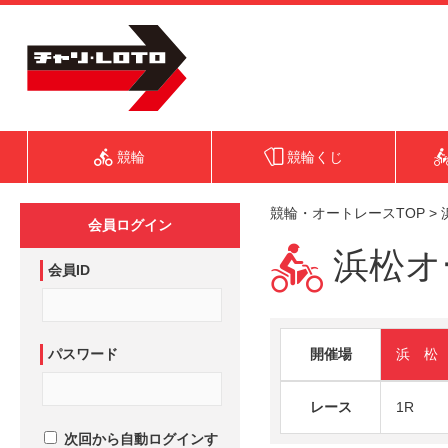
競輪
競輪くじ
競輪・オートレースTOP
>
会員ログイン
浜松オー
会員ID
パスワード
開催場
浜 松
レース
1R
次回から自動ログインす