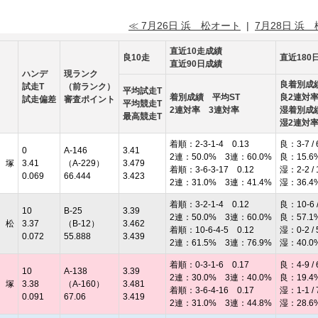
≪ 7月26日 浜 松オート
|
7月28日 浜
直近10走成績
良10走
直近180
直近90日成績
ハンデ
現ランク
良着別成
試走T
（前ランク）
平均試走T
着別成績 平均ST
良2連対
試走偏差
審査ポイント
平均競走T
2連対率 3連対率
湿着別成
最高競走T
湿2連対
着順：2-3-1-4 0.13
良：3-7 / 
0
A-146
3.41
2連：50.0% 3連：60.0%
良：15.6
 塚
3.41
（A-229）
3.479
着順：3-6-3-17 0.12
湿：2-2 / 
0.069
66.444
3.423
2連：31.0% 3連：41.4%
湿：36.4
着順：3-2-1-4 0.12
良：10-6 /
10
B-25
3.39
2連：50.0% 3連：60.0%
良：57.1
 松
3.37
（B-12）
3.462
着順：10-6-4-5 0.12
湿：0-2 / 
0.072
55.888
3.439
2連：61.5% 3連：76.9%
湿：40.0
着順：0-3-1-6 0.17
良：4-9 / 
10
A-138
3.39
2連：30.0% 3連：40.0%
良：19.4
 塚
3.38
（A-160）
3.481
着順：3-6-4-16 0.17
湿：1-1 / 
0.091
67.06
3.419
2連：31.0% 3連：44.8%
湿：28.6