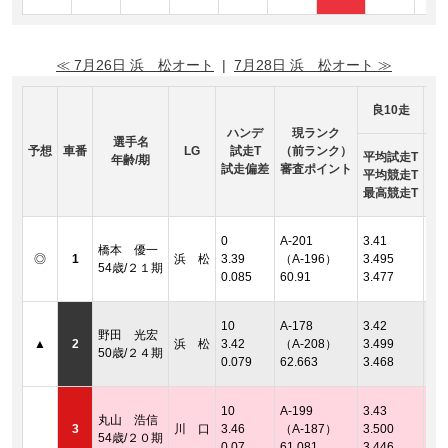
≪ 7月26日 浜 松オート
|
7月28日 浜 松オート ≫
良10走
ハンデ
現ランク
選手名
予想
車番
LG
試走T
（前ランク）
平均試走T
年齢/期
試走偏差
審査ポイント
平均競走T
最高競走T
着順
0
A-201
3.41
橋本 優一
2連
◎
1
浜 松
3.39
（A-196）
3.495
54歳/２１期
着順
0.085
60.91
3.477
2連
着順
10
A-178
3.42
野田 光宏
2連
▲
2
浜 松
3.42
（A-208）
3.499
50歳/２４期
着順
0.079
62.663
3.468
2連
着順
10
A-199
3.43
丸山 浩信
2連
3
川 口
3.46
（A-187）
3.500
54歳/２０期
着順
0.07
61.081
3.446