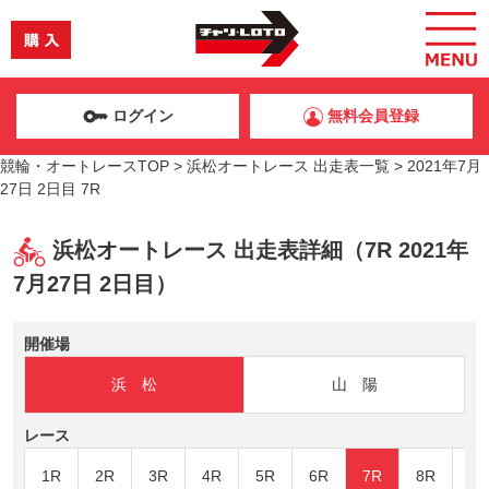
ログイン
無料会員登録
競輪・オートレースTOP
>
浜松オートレース 出走表一覧
>
2021年7月
27日 2日目 7R
浜松オートレース 出走表詳細（7R 2021年
7月27日 2日目）
開催場
浜 松
山 陽
レース
1R
2R
3R
4R
5R
6R
7R
8R
9R