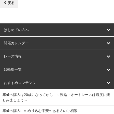
戻る
はじめての方へ
はじめての方へ
開催カレンダー
競輪
レース情報
オートレース
レース予想
競輪場一覧
競輪くじ
レース結果
北日本
函館競輪場
青森競輪場
いわき平競輪場
おすすめコンテンツ
車券の購入は20歳になってから ～競輪・オートレースは適度に楽
Dokanto!
キャリーオーバー一覧
関
競輪選手情報
弥彦競輪場
前橋競輪場
取手競輪場
宇都宮競輪場
しみましょう～
東
大宮競輪場
西武園競輪場
京王閣競輪場
立川競輪場
チャリロトプラザ
Perfecta Navi
車券の購入にのめり込む不安のある方のご相談