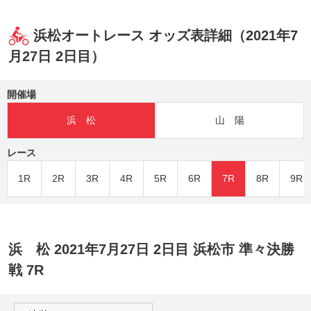
浜松オートレース オッズ表詳細（2021年7
月27日 2日目）
開催場
浜 松
山 陽
レース
1R
2R
3R
4R
5R
6R
7R
8R
9R
浜 松 2021年7月27日 2日目 浜松市 準々決勝
戦 7R