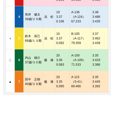
2連
着順
10
A-136
3.38
筒井 健太
2連
4
浜 松
3.37
（A-116）
3.486
39歳/２９期
着順
0.106
67.233
3.435
2連
着順
10
B-105
3.37
鈴木 辰己
2連
○
5
浜 松
3.37
（A-117）
3.462
68歳/１３期
着順
0.092
79.359
3.439
2連
着順
20
A-100
3.35
内山 雄介
2連
△
6
飯 塚
3.36
（A-109）
3.433
37歳/３０期
着順
0.083
71.533
3.386
2連
着順
20
A-115
3.35
田中 正樹
2連
▲
7
飯 塚
3.35
（S-41）
3.445
40歳/２９期
着順
0.095
69.466
3.392
2連