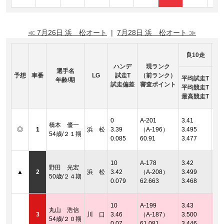
≪ 7月26日 浜 松オート
|
7月28日 浜 松オート ≫
良10走
ハンデ
現ランク
選手名
予想
車番
LG
試走T
（前ランク）
平均試走T
年齢/期
試走偏差
審査ポイント
平均競走T
最高競走T
着順
0
A-201
3.41
橋本 優一
2連
◎
1
浜 松
3.39
（A-196）
3.495
54歳/２１期
着順
0.085
60.91
3.477
2連
着順
10
A-178
3.42
野田 光宏
2連
▲
2
浜 松
3.42
（A-208）
3.499
50歳/２４期
着順
0.079
62.663
3.468
2連
着順
10
A-199
3.43
丸山 浩信
2連
3
川 口
3.46
（A-187）
3.500
54歳/２０期
着順
0.07
61.081
3.446