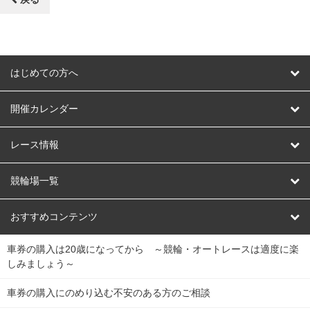
はじめての方へ
はじめての方へ
開催カレンダー
競輪
レース情報
オートレース
レース予想
競輪場一覧
競輪くじ
レース結果
北日本
函館競輪場
青森競輪場
いわき平競輪場
おすすめコンテンツ
車券の購入は20歳になってから ～競輪・オートレースは適度に楽
Dokanto!
キャリーオーバー一覧
関
競輪選手情報
弥彦競輪場
前橋競輪場
取手競輪場
宇都宮競輪場
しみましょう～
東
大宮競輪場
西武園競輪場
京王閣競輪場
立川競輪場
チャリロトプラザ
Perfecta Navi
車券の購入にのめり込む不安のある方のご相談