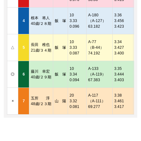
2連
着順
10
A-180
3.36
根本 将人
2連
4
飯 塚
3.33
（A-127）
3.456
40歳/２８期
着順
0.096
63.182
3.423
2連
着順
10
A-77
3.34
長田 稚也
2連
△
5
飯 塚
3.33
（B-44）
3.427
21歳/３４期
着順
0.087
74.192
3.400
2連
着順
10
A-133
3.35
藤川 幸宏
2連
◎
6
飯 塚
3.34
（A-119）
3.444
40歳/２９期
着順
0.094
67.383
3.403
2連
着順
20
A-117
3.38
五所 淳
2連
×
7
山 陽
3.32
（A-111）
3.461
48歳/２３期
着順
0.081
69.277
3.417
2連