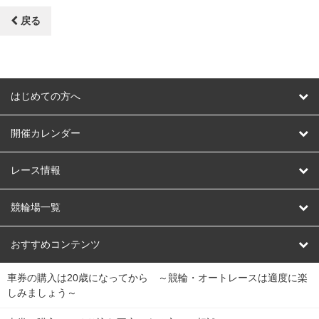
戻る
はじめての方へ
はじめての方へ
開催カレンダー
競輪
レース情報
オートレース
レース予想
競輪場一覧
競輪くじ
レース結果
北日本
函館競輪場
青森競輪場
いわき平競輪場
おすすめコンテンツ
車券の購入は20歳になってから ～競輪・オートレースは適度に楽
Dokanto!
キャリーオーバー一覧
関
競輪選手情報
弥彦競輪場
前橋競輪場
取手競輪場
宇都宮競輪場
しみましょう～
東
大宮競輪場
西武園競輪場
京王閣競輪場
立川競輪場
チャリロトプラザ
Perfecta Navi