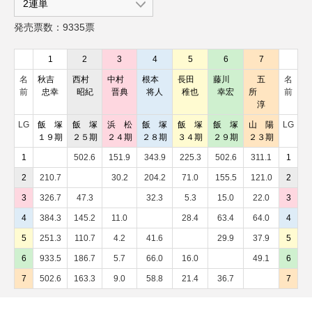
発売票数：9335票
1
2
3
4
5
6
7
名
秋吉
西村
中村
根本
長田
藤川
五
名
前
忠幸
昭紀
晋典
将人
稚也
幸宏
所
前
淳
LG
飯 塚
飯 塚
浜 松
飯 塚
飯 塚
飯 塚
山 陽
LG
１９期
２５期
２４期
２８期
３４期
２９期
２３期
1
502.6
151.9
343.9
225.3
502.6
311.1
1
2
210.7
30.2
204.2
71.0
155.5
121.0
2
3
326.7
47.3
32.3
5.3
15.0
22.0
3
4
384.3
145.2
11.0
28.4
63.4
64.0
4
5
251.3
110.7
4.2
41.6
29.9
37.9
5
6
933.5
186.7
5.7
66.0
16.0
49.1
6
7
502.6
163.3
9.0
58.8
21.4
36.7
7