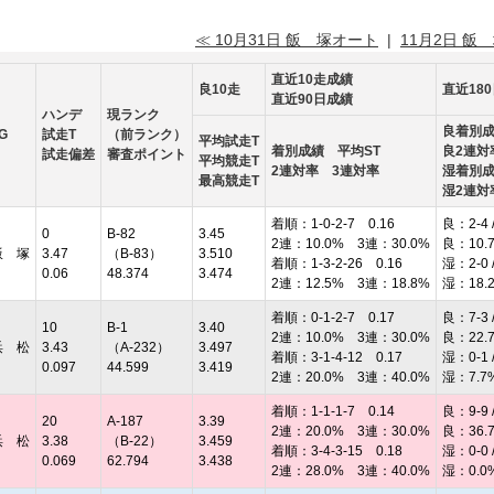
≪ 10月31日 飯 塚オート
|
11月2日 飯
直近10走成績
良10走
直近18
直近90日成績
ハンデ
現ランク
良着別
G
試走T
（前ランク）
平均試走T
着別成績 平均ST
良2連対
試走偏差
審査ポイント
平均競走T
2連対率 3連対率
湿着別
最高競走T
湿2連対
着順：1-0-2-7 0.16
良：2-4 /
0
B-82
3.45
2連：10.0% 3連：30.0%
良：10.
飯 塚
3.47
（B-83）
3.510
着順：1-3-2-26 0.16
湿：2-0 /
0.06
48.374
3.474
2連：12.5% 3連：18.8%
湿：18.
着順：0-1-2-7 0.17
良：7-3 /
10
B-1
3.40
2連：10.0% 3連：30.0%
良：22.
浜 松
3.43
（A-232）
3.497
着順：3-1-4-12 0.17
湿：0-1 /
0.097
44.599
3.419
2連：20.0% 3連：40.0%
湿：7.7
着順：1-1-1-7 0.14
良：9-9 /
20
A-187
3.39
2連：20.0% 3連：30.0%
良：36.
浜 松
3.38
（B-22）
3.459
着順：3-4-3-15 0.18
湿：0-0 /
0.069
62.794
3.438
2連：28.0% 3連：40.0%
湿：0.0