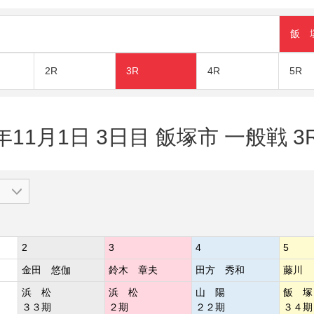
飯 
2R
3R
4R
5R
年11月1日 3日目 飯塚市 一般戦 3
2
3
4
5
金田 悠伽
鈴木 章夫
田方 秀和
藤川
浜 松
浜 松
山 陽
飯 塚
３３期
２期
２２期
３４期