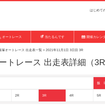
はじめて
オートレース
当たるんです
開催カレン
飯塚オートレース 出走表一覧
>
2021年11月1日 3日目 3R
トレース 出走表詳細（3R 2
飯 
2R
3R
4R
5R