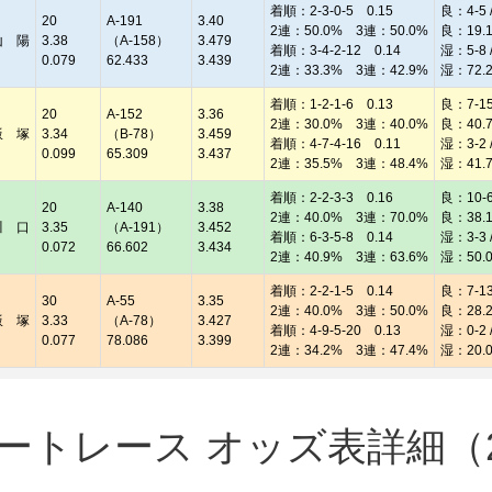
着順：2-3-0-5 0.15
良：4-5 /
20
A-191
3.40
2連：50.0% 3連：50.0%
良：19.
山 陽
3.38
（A-158）
3.479
着順：3-4-2-12 0.14
湿：5-8 /
0.079
62.433
3.439
2連：33.3% 3連：42.9%
湿：72.
着順：1-2-1-6 0.13
良：7-15 
20
A-152
3.36
2連：30.0% 3連：40.0%
良：40.
飯 塚
3.34
（B-78）
3.459
着順：4-7-4-16 0.11
湿：3-2 /
0.099
65.309
3.437
2連：35.5% 3連：48.4%
湿：41.
着順：2-2-3-3 0.16
良：10-6 
20
A-140
3.38
2連：40.0% 3連：70.0%
良：38.
川 口
3.35
（A-191）
3.452
着順：6-3-5-8 0.14
湿：3-3 /
0.072
66.602
3.434
2連：40.9% 3連：63.6%
湿：50.
着順：2-2-1-5 0.14
良：7-13 
30
A-55
3.35
2連：40.0% 3連：50.0%
良：28.
飯 塚
3.33
（A-78）
3.427
着順：4-9-5-20 0.13
湿：0-2 /
0.077
78.086
3.399
2連：34.2% 3連：47.4%
湿：20.
トレース オッズ表詳細（20