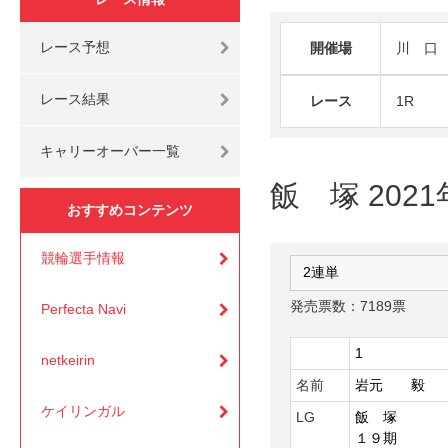
レース予想
開催場
川 口
レース結果
レース
1R
キャリーオーバー一覧
飯 塚 2021
おすすめコンテンツ
競輪選手情報
発売票数：7189票
Perfecta Navi
1
netkeirin
名前
岩元 毅
ケイリンガル
LG
飯 塚
１９期