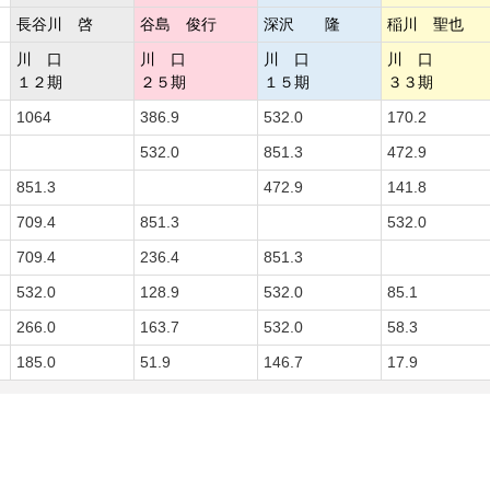
長谷川 啓
谷島 俊行
深沢 隆
稲川 聖也
川 口
川 口
川 口
川 口
１２期
２５期
１５期
３３期
1064
386.9
532.0
170.2
532.0
851.3
472.9
851.3
472.9
141.8
709.4
851.3
532.0
709.4
236.4
851.3
532.0
128.9
532.0
85.1
266.0
163.7
532.0
58.3
185.0
51.9
146.7
17.9