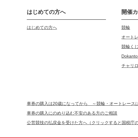
はじめての方へ
開催
はじめての方へ
競輪
オート
競輪く
Dokanto
チャリ
車券の購入は20歳になってから ～競輪・オートレー
車券の購入にのめり込む不安のある方のご相談
公営競技の払戻金を受けた方へ（クリックすると国税庁