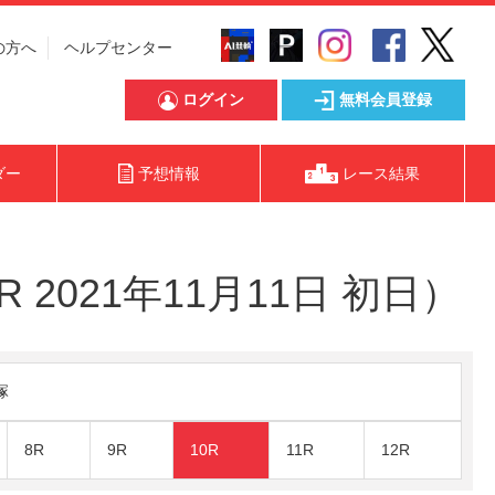
の方へ
ヘルプセンター
ログイン
無料会員登録
ダー
予想情報
レース結果
2021年11月11日 初日）
塚
8R
9R
10R
11R
12R