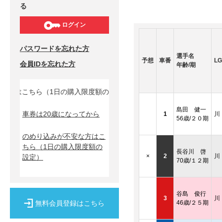
る
ログイン
パスワードを忘れた方
選手名
予想
車番
LG
会員IDを忘れた方
年齢/期
方はこちら（1日の購入限度額の設定）↓
島田 健一
車券は20歳になってから
1
川
56歳/２０期
のめり込みが不安な方はこ
ちら
（1日の購入限度額の
長谷川 啓
×
2
川
設定）
70歳/１２期
谷島 俊行
3
川
無料会員登録はこちら
46歳/２５期