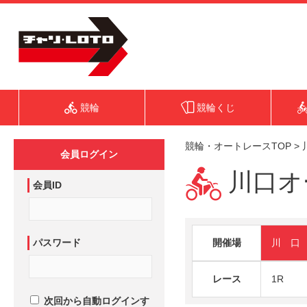
競輪
競輪くじ
競輪・オートレースTOP
>
会員ログイン
川口オー
会員ID
パスワード
開催場
川 口
レース
1R
次回から自動ログインす