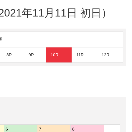
21年11月11日 初日）
塚
8R
9R
10R
11R
12R
6
7
8