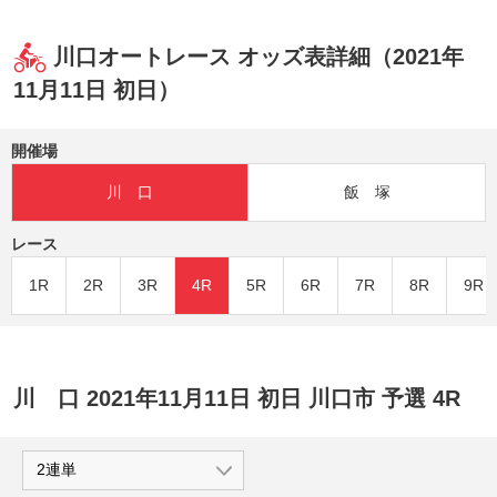
川口オートレース オッズ表詳細（2021年
11月11日 初日）
開催場
川 口
飯 塚
レース
1R
2R
3R
4R
5R
6R
7R
8R
9R
川 口 2021年11月11日 初日 川口市 予選 4R