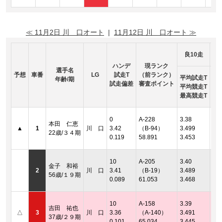
≪ 11月2日 川 口オート
|
11月12日 川 口オート ≫
良10走
ハンデ
現ランク
選手名
予想
車番
LG
試走T
（前ランク）
平均試走T
年齢/期
試走偏差
審査ポイント
平均競走T
最高競走T
着順
0
A-228
3.38
本田 仁恵
2連
▲
1
川 口
3.42
（B-94）
3.499
22歳/３４期
着順
0.119
58.891
3.453
2連
着順
10
A-205
3.40
金子 和裕
2連
2
川 口
3.41
（B-19）
3.489
56歳/１９期
着順
0.089
61.053
3.468
2連
着順
10
A-158
3.39
吉田 祐也
2連
△
3
川 口
3.36
（A-140）
3.491
37歳/２９期
着順
0.101
65.034
3.445