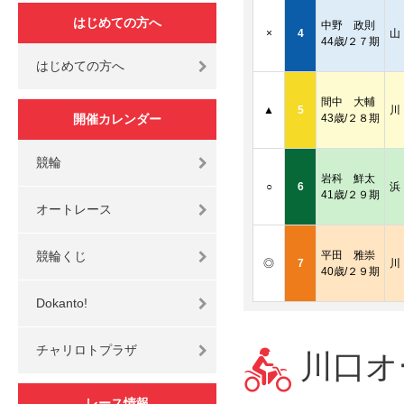
はじめての方へ
中野 政則
×
4
山
44歳/２７期
はじめての方へ
間中 大輔
▲
5
川
開催カレンダー
43歳/２８期
競輪
岩科 鮮太
○
6
浜
41歳/２９期
オートレース
競輪くじ
平田 雅崇
◎
7
川
40歳/２９期
Dokanto!
チャリロトプラザ
川口オー
レース情報