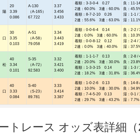
着順：3-3-0-4 0.27
良：11-14 
20
A-130
3.37
2連：60.0% 3連：60.0%
良：45.5
 陽
3.39
（A-165）
3.456
着順：8-7-2-10 0.26
湿：1-1 / 
0.086
67.722
3.433
2連：55.6% 3連：63.0%
湿：11.1
着順：0-0-6-4 0.14
良：2-2 / 
30
A-51
3.34
2連：0.0% 3連：60.0%
良：10.3
 口
3.35
（A-58）
3.443
着順：0-0-8-12 0.12
湿：2-4 / 
0.103
79.058
3.419
2連：0.0% 3連：40.0%
湿：37.5
着順：1-1-1-7 0.13
良：2-8 / 
40
S-35
3.32
2連：20.0% 3連：30.0%
良：23.8
 松
3.34
（A-72）
3.421
着順：1-3-3-15 0.14
湿：1-3 / 
0.101
92.583
3.400
2連：18.2% 3連：31.8%
湿：36.4
着順：1-0-2-6 0.13
良：14-8 /
40
S-40
3.33
2連：10.0% 3連：30.0%
良：34.9
 口
3.33
（S-23）
3.414
着順：7-4-5-20 0.13
湿：0-1 / 
0.084
89.781
3.387
2連：29.7% 3連：43.2%
湿：7.7%
トレース オッズ表詳細（20