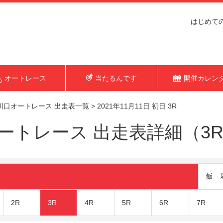
はじめて
オートレース
当たるんです
開催カレン
川口オートレース 出走表一覧
>
2021年11月11日 初日 3R
トレース 出走表詳細（3R 2
飯 
2R
3R
4R
5R
6R
7R