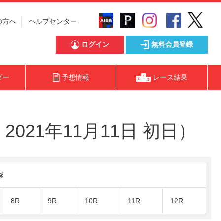
の方へ
ヘルプセンター
ログイン
無料会員登録
ダー
予想情報
レース結果
021年11月11日 初日）
塚
8R
9R
10R
11R
12R