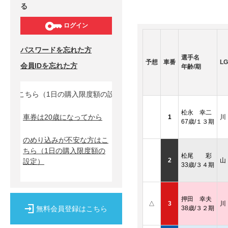
る
ログイン
パスワードを忘れた方
選手名
予想
車番
LG
会員IDを忘れた方
年齢/期
方はこちら（1日の購入限度額の設定）↓
松永 幸二
車券は20歳になってから
1
川
67歳/１３期
のめり込みが不安な方はこ
ちら
（1日の購入限度額の
松尾 彩
2
山
設定）
33歳/３４期
押田 幸夫
△
3
川
無料会員登録はこちら
38歳/３２期