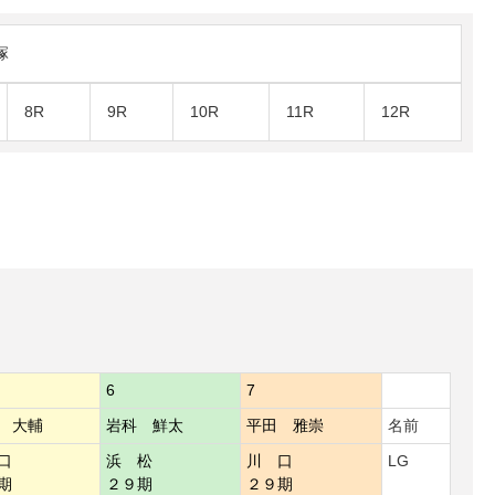
塚
8R
9R
10R
11R
12R
6
7
 大輔
岩科 鮮太
平田 雅崇
名前
口
浜 松
川 口
LG
期
２９期
２９期