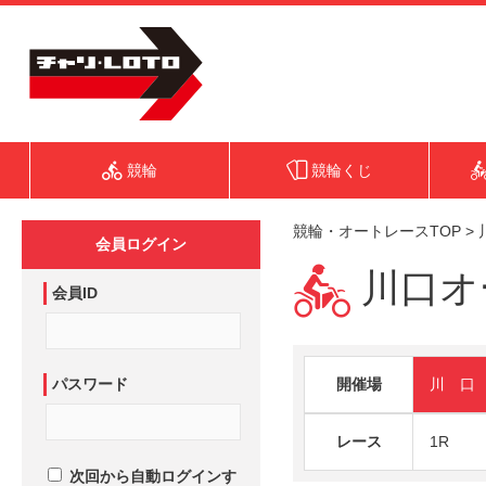
競輪
競輪くじ
競輪・オートレースTOP
>
会員ログイン
川口オー
会員ID
パスワード
開催場
川 口
レース
1R
次回から自動ログインす