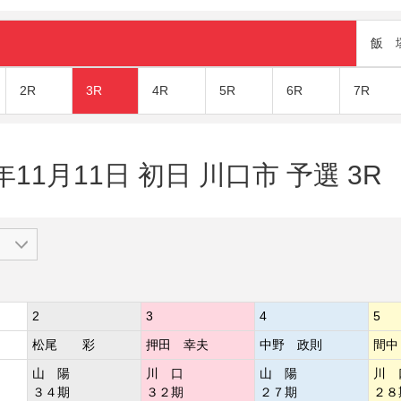
飯 
2R
3R
4R
5R
6R
7R
年11月11日 初日 川口市 予選 3R
2
3
4
5
松尾 彩
押田 幸夫
中野 政則
間中
山 陽
川 口
山 陽
川 
３４期
３２期
２７期
２８