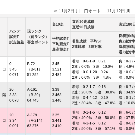
≪ 11月2日 川 口オート
|
11月12日 川
直近10走成績
良10走
直近180
直近90日成績
ハンデ
現ランク
良着別成
試走T
（前ランク）
平均試走T
着別成績 平均ST
良2連対
試走偏差
審査ポイント
平均競走T
2連対率 3連対率
湿着別成
最高競走T
湿2連対
着順：0-0-1-9 0.21
良：0-2 / 
0
B-72
3.45
2連：0.0% 3連：10.0%
良：4.9%
 口
3.45
（B-81）
3.521
着順：0-0-1-20 0.24
湿：0-0 / 
0.071
51.252
3.484
2連：0.0% 3連：4.8%
湿：0.0%
着順：0-2-1-7 0.18
良：8-7 / 
20
A-161
3.39
2連：20.0% 3連：30.0%
良：34.9
 陽
3.38
（B-39）
3.468
着順：3-4-4-12 0.19
湿：0-1 / 
0.078
64.745
3.448
2連：30.4% 3連：47.8%
湿：10.0
着順：3-1-1-5 0.12
良：6-6 / 
20
A-179
3.35
2連：40.0% 3連：50.0%
良：37.5
 口
3.34
（A-214）
3.441
着順：4-3-1-5 0.12
湿：0-0 / 
0.091
63.275
3.410
2連：50.0% 3連：57.1%
湿：0.0%