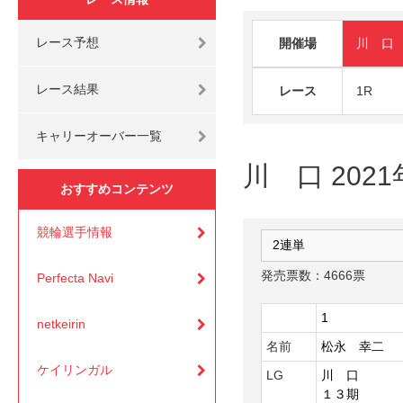
レース予想
開催場
川 口
レース結果
レース
1R
キャリーオーバー一覧
川 口 2021
おすすめコンテンツ
競輪選手情報
発売票数：4666票
Perfecta Navi
1
netkeirin
名前
松永 幸二
ケイリンガル
LG
川 口
１３期