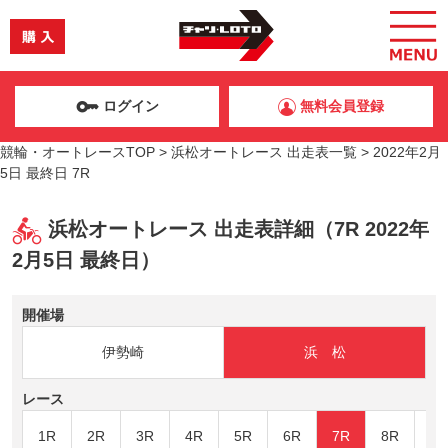
ログイン
無料会員登録
競輪・オートレースTOP
>
浜松オートレース 出走表一覧
>
2022年2月
5日 最終日 7R
浜松オートレース 出走表詳細（7R 2022年
2月5日 最終日）
開催場
伊勢崎
浜 松
レース
1R
2R
3R
4R
5R
6R
7R
8R
9R