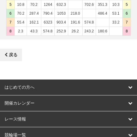
5
10.8
70.2
1264
632.3
702.6
351.3
10.3
5
6
70.2
287.4
790.4
1053
218.0
486.4
53.1
6
7
55.4
162.1
6323
903.4
191.6
574.8
33.2
7
8
2.3
43.3
574.8
252.9
26.2
243.2
180.6
8
戻る
はじめての方へ
はじめての方へ
開催カレンダー
競輪
レース情報
オートレース
レース予想
競輪場一覧