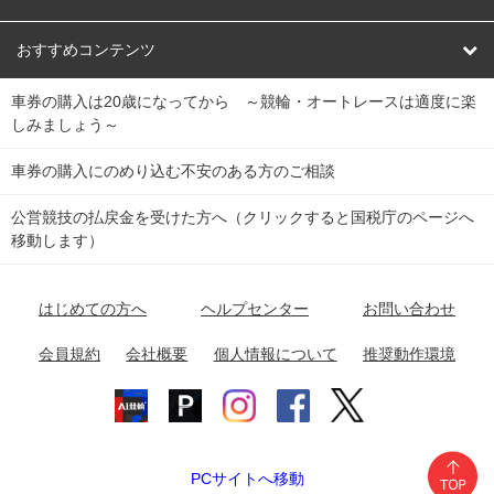
競輪くじ
レース結果
北日本
函館競輪場
青森競輪場
いわき平競輪場
おすすめコンテンツ
車券の購入は20歳になってから ～競輪・オートレースは適度に楽
Dokanto!
キャリーオーバー一覧
関
競輪選手情報
弥彦競輪場
前橋競輪場
取手競輪場
宇都宮競輪場
しみましょう～
東
大宮競輪場
西武園競輪場
京王閣競輪場
立川競輪場
チャリロトプラザ
Perfecta Navi
車券の購入にのめり込む不安のある方のご相談
南
松戸競輪場
千葉競輪場
川崎競輪場
平塚競輪場
公営競技の払戻金を受けた方へ（クリックすると国税庁のページへ
netkeirin
関
移動します）
小田原競輪場
伊東競輪場
静岡競輪場
東
ケイリンガル
中
名古屋競輪場
岐阜競輪場
大垣競輪場
豊橋競輪場
はじめての方へ
ヘルプセンター
お問い合わせ
部
チャリレンジャー
富山競輪場
松阪競輪場
四日市競輪場
会員規約
会社概要
個人情報について
推奨動作環境
競輪場情報
近
福井競輪場
奈良競輪場
向日町競輪場
和歌山競輪場
畿
岸和田競輪場
オートレース場情報
PCサイトへ移動