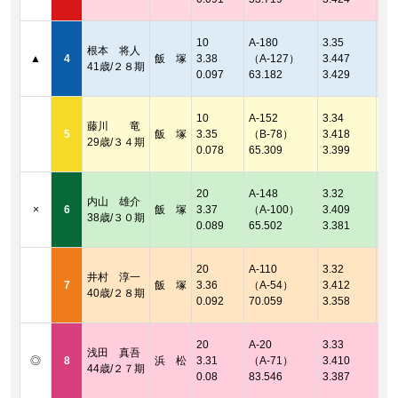
2連
着順
10
A-180
3.35
根本 将人
2連
▲
4
飯 塚
3.38
（A-127）
3.447
41歳/２８期
着順
0.097
63.182
3.429
2連
着順
10
A-152
3.34
藤川 竜
2連
5
飯 塚
3.35
（B-78）
3.418
29歳/３４期
着順
0.078
65.309
3.399
2連
着順
20
A-148
3.32
内山 雄介
2連
×
6
飯 塚
3.37
（A-100）
3.409
38歳/３０期
着順
0.089
65.502
3.381
2連
着順
20
A-110
3.32
井村 淳一
2連
7
飯 塚
3.36
（A-54）
3.412
40歳/２８期
着順
0.092
70.059
3.358
2連
着順
20
A-20
3.33
浅田 真吾
2連
◎
8
浜 松
3.31
（A-71）
3.410
44歳/２７期
着順
0.08
83.546
3.387
2連