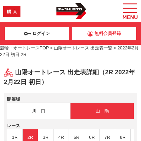
ログイン
無料会員登録
競輪・オートレースTOP
>
山陽オートレース 出走表一覧
>
2022年2月
22日 初日 2R
山陽オートレース 出走表詳細（2R 2022年
2月22日 初日）
開催場
川 口
山 陽
レース
1R
2R
3R
4R
5R
6R
7R
8R
9R