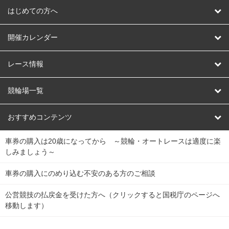
はじめての方へ
はじめての方へ
開催カレンダー
競輪
レース情報
オートレース
レース予想
競輪場一覧
競輪くじ
レース結果
北日本
函館競輪場
青森競輪場
いわき平競輪場
おすすめコンテンツ
車券の購入は20歳になってから ～競輪・オートレースは適度に楽
Dokanto!
キャリーオーバー一覧
関
競輪選手情報
弥彦競輪場
前橋競輪場
取手競輪場
宇都宮競輪場
しみましょう～
東
大宮競輪場
西武園競輪場
京王閣競輪場
立川競輪場
チャリロトプラザ
Perfecta Navi
車券の購入にのめり込む不安のある方のご相談
南
松戸競輪場
千葉競輪場
川崎競輪場
平塚競輪場
公営競技の払戻金を受けた方へ（クリックすると国税庁のページへ
netkeirin
関
移動します）
小田原競輪場
伊東競輪場
静岡競輪場
東
ケイリンガル