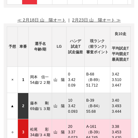
≪ 2月18日 山 陽オート
|
2月23日 山 陽オート ≫
良10走
ハンデ
現ランク
選手名
予想
車番
LG
試走T
（前ランク）
平均試走T
年齢/期
試走偏差
審査ポイント
平均競走T
最高競走T
着順
0
B-68
3.42
岡本 信一
2連
×
1
山 陽
3.42
（B-89）
3.510
54歳/２２期
着順
0.09
51.712
3.447
2連
着順
10
B-39
3.40
藤本 剛
2連
▲
2
山 陽
3.42
（B-84）
3.493
69歳/１３期
着順
0.093
55.68
3.444
2連
着順
20
A-161
3.38
松尾 彩
2連
○
3
山 陽
3.37
（B-39）
3.453
34歳/３４期
着順
0.073
64.745
3.420