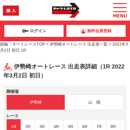
ログイン
無料会員登録
競輪・オートレースTOP
>
伊勢崎オートレース 出走表一覧
>
2022年3
月2日 初日 1R
伊勢崎オートレース 出走表詳細（1R 2022
年3月2日 初日）
開催場
伊勢崎
山 陽
レース
1R
2R
3R
4R
5R
6R
7R
8R
9R