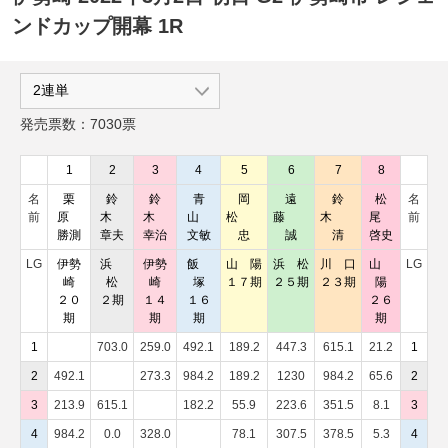
ンドカップ開幕 1R
発売票数：7030票
1
2
3
4
5
6
7
8
名
栗
鈴
鈴
青
岡
遠
鈴
松
名
前
原
木
木
山
松
藤
木
尾
前
勝測
章夫
幸治
文敏
忠
誠
清
啓史
LG
伊勢
浜
伊勢
飯
山 陽
浜 松
川 口
山
LG
崎
松
崎
塚
１７期
２５期
２３期
陽
２０
２期
１４
１６
２６
期
期
期
期
1
703.0
259.0
492.1
189.2
447.3
615.1
21.2
1
2
492.1
273.3
984.2
189.2
1230
984.2
65.6
2
3
213.9
615.1
182.2
55.9
223.6
351.5
8.1
3
4
984.2
0.0
328.0
78.1
307.5
378.5
5.3
4