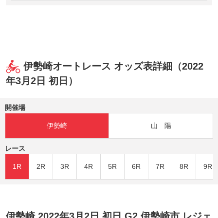
伊勢崎オートレース オッズ表詳細（2022
年3月2日 初日）
開催場
伊勢崎
山 陽
レース
1R
2R
3R
4R
5R
6R
7R
8R
9R
伊勢崎 2022年3月2日 初日 G2 伊勢崎市 レジェ