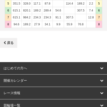
5
351.5
328.0
117.1
87.8
114.4
189.2
2.2
5
6
615.1
820.1
189.2
289.4
54.6
307.5
7.4
6
7
615.1
984.2
234.3
234.3
91.1
307.5
12.8
7
8
94.6
189.2
27.9
34.1
9.9
55.9
76.8
8
戻る
はじめての方へ
はじめての方へ
開催カレンダー
競輪
レース情報
オートレース
レース予想
競輪場一覧