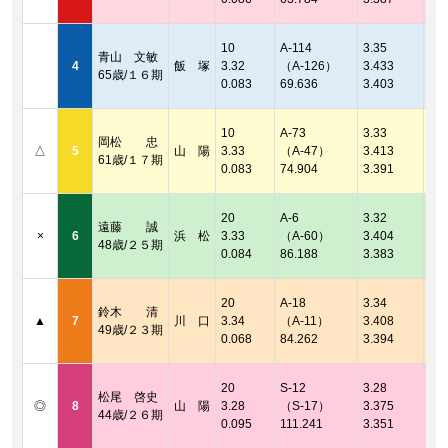
2連
着順
10
A-114
3.35
青山 文敏
2連
4
飯 塚
3.32
（A-126）
3.433
65歳/１６期
着順
0.083
69.636
3.403
2連
着順
10
A-73
3.33
岡松 忠
2連
△
5
山 陽
3.33
（A-47）
3.413
61歳/１７期
着順
0.083
74.904
3.391
2連
着順
20
A-6
3.32
遠藤 誠
2連
×
6
浜 松
3.33
（A-60）
3.404
48歳/２５期
着順
0.084
86.188
3.383
2連
着順
20
A-18
3.34
鈴木 清
2連
▲
7
川 口
3.34
（A-11）
3.408
49歳/２３期
着順
0.068
84.262
3.394
2連
着順
20
S-12
3.28
松尾 啓史
2連
◎
8
山 陽
3.28
（S-17）
3.375
44歳/２６期
着順
0.095
111.241
3.351
2連